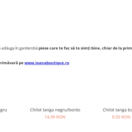
 a adăuga în garderobă
piese care te fac să te simți bine, chiar de la prim
 primăvară pe
www.ioanaboutique.ro
egru
Chilot tanga negru/bordo
Chilot tanga b
14,99 RON
9,50 RON