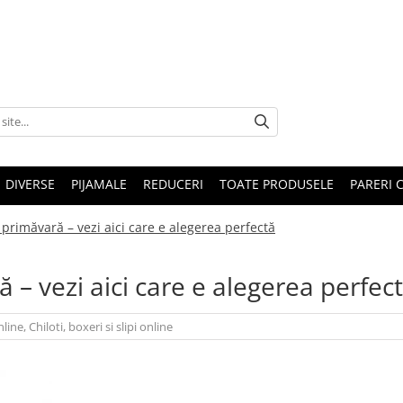
DIVERSE
PIJAMALE
REDUCERI
TOATE PRODUSELE
PARERI C
 primăvară – vezi aici care e alegerea perfectă
 – vezi aici care e alegerea perfec
nline
,
Chiloti, boxeri si slipi online