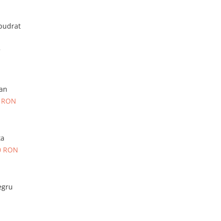
 pudrat
ian
0 RON
ta
0 RON
egru