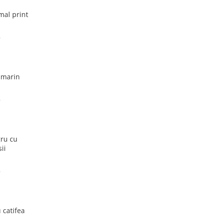
mal print
umarin
gru cu
ii
 catifea