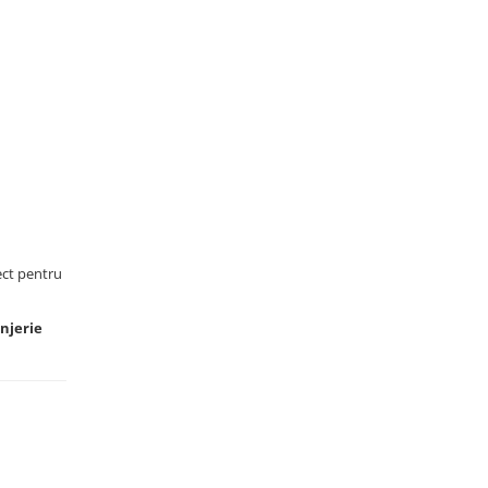
ect pentru
enjerie