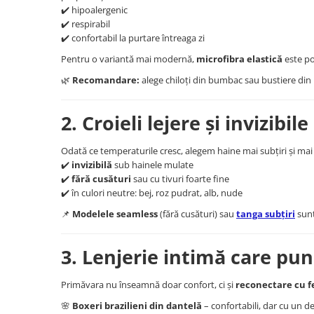
✔️ hipoalergenic
✔️ respirabil
✔️ confortabil la purtare întreaga zi
Pentru o variantă mai modernă,
microfibra elastică
este po
🌿
Recomandare:
alege chiloți din bumbac sau bustiere din 
2. Croieli lejere și invizibil
Odată ce temperaturile cresc, alegem haine mai subțiri și mai d
✔️
invizibilă
sub hainele mulate
✔️
fără cusături
sau cu tivuri foarte fine
✔️ în culori neutre: bej, roz pudrat, alb, nude
📌
Modelele seamless
(fără cusături) sau
tanga subțiri
sunt
3. Lenjerie intimă care pu
Primăvara nu înseamnă doar confort, ci și
reconectare cu f
🌸
Boxeri brazilieni din dantelă
– confortabili, dar cu un de