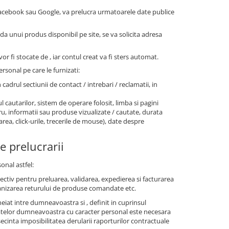
 Facebook sau Google, va prelucra urmatoarele date publice
nda unui produs disponibil pe site, se va solicita adresa
or fi stocate de , iar contul creat va fi sters automat.
rsonal pe care le furnizati:
n cadrul sectiunii de contact / intrebari / reclamatii, in
l cautarilor, sistem de operare folosit, limba si pagini
stru, informatii sau produse vizualizate / cautate, durata
area, click-urile, trecerile de mouse), date despre
e prelucrarii
onal astfel:
pectiv pentru preluarea, validarea, expedierea si facturarea
anizarea returului de produse comandate etc.
iat intre dumneavoastra si , definit in cuprinsul
 datelor dumneavoastra cu caracter personal este necesara
cinta imposibilitatea derularii raporturilor contractuale