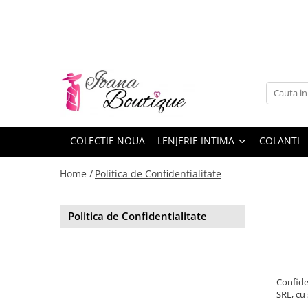
LENJERIE INTIMA
Lenjerie sexy
Barbati
Boxeri brazilieni
Bustiere
COLECTIE NOUA
LENJERIE INTIMA
COLANTI
Chiloti brazilieni
Home /
Politica de Confidentialitate
Chiloti clasici
Chiloti tanga
Politica de Confidentialitate
Compleuri & body-uri
Costume de baie
Halate pareo
Confide
Maiouri dama
SRL, cu 