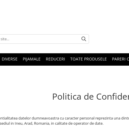
DIVERSE
PIJAMALE
REDUCERI
TOATE PRODUSELE
PARERI C
Politica de Confiden
ntialitatea datelor dumneavoastra cu caracter personal reprezinta una din
sediul in Ineu, Arad, Romania, in calitate de operator de date.