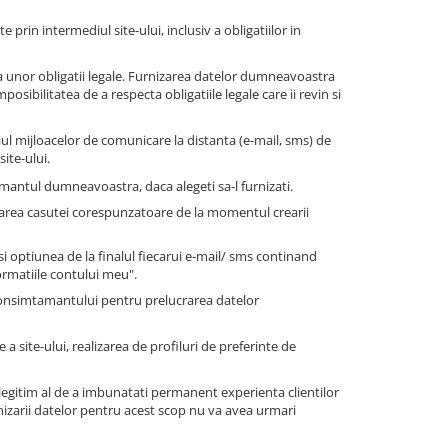
te prin intermediul site-ului, inclusiv a obligatiilor in
 unor obligatii legale. Furnizarea datelor dumneavoastra
sibilitatea de a respecta obligatiile legale care ii revin si
ul mijloacelor de comunicare la distanta (e-mail, sms) de
ite-ului.
antul dumneavoastra, daca alegeti sa-l furnizati.
farea casutei corespunzatoare de la momentul crearii
 optiunea de la finalul fiecarui e-mail/ sms continand
ormatiile contului meu".
consimtamantului pentru prelucrarea datelor
a site-ului, realizarea de profiluri de preferinte de
legitim al de a imbunatati permanent experienta clientilor
nizarii datelor pentru acest scop nu va avea urmari