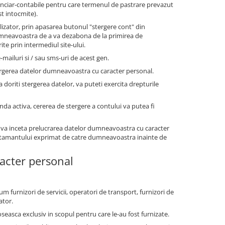
financiar-contabile pentru care termenul de pastrare prevazut
st intocmite).
tilizator, prin apasarea butonul "stergere cont" din
dumneavoastra de a va dezabona de la primirea de
te prin intermediul site-ului.
-mailuri si / sau sms-uri de acest gen.
ergerea datelor dumneavoastra cu caracter personal.
a doriti stergerea datelor, va puteti exercita drepturile
anda activa, cererea de stergere a contului va putea fi
 va inceta prelucrarea datelor dumneavoastra cu caracter
simtamantului exprimat de catre dumneavoastra inainte de
racter personal
um furnizori de servicii, operatori de transport, furnizori de
ator.
oseasca exclusiv in scopul pentru care le-au fost furnizate.