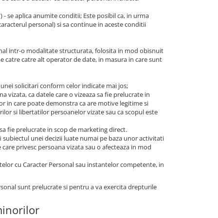
t") - se aplica anumite conditii; Este posibil ca, in urma
caracterul personal) si sa continue in aceste conditii
nal intr-o modalitate structurata, folosita in mod obisnuit
de catre catre alt operator de date, in masura in care sunt
 unei solicitari conform celor indicate mai jos;
a vizata, ca datele care o vizeaza sa fie prelucrate in
ilor in care poate demonstra ca are motive legitime si
ilor si libertatilor persoanelor vizate sau ca scopul este
 sa fie prelucrate in scop de marketing direct.
i subiectul unei decizii luate numai pe baza unor activitati
ce care privesc persoana vizata sau o afecteaza in mod
telor cu Caracter Personal sau instantelor competente, in
rsonal sunt prelucrate si pentru a va exercita drepturile
minorilor