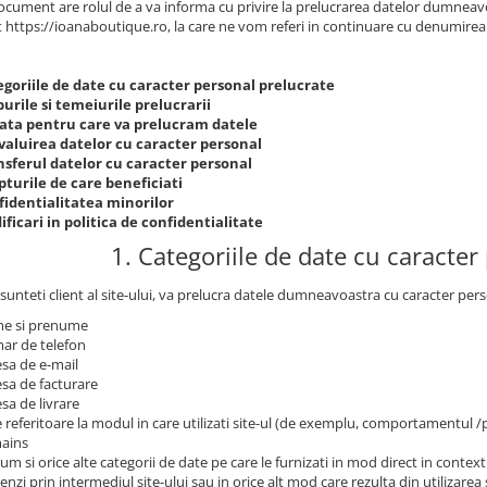
ocument are rolul de a va informa cu privire la prelucrarea datelor dumneavoas
t https://ioanaboutique.ro, la care ne vom referi in continuare cu denumirea "
egoriile de date cu caracter personal prelucrate
urile si temeiurile prelucrarii
ata pentru care va prelucram datele
valuirea datelor cu caracter personal
nsferul datelor cu caracter personal
turile de care beneficiati
fidentialitatea minorilor
ficari in politica de confidentialitate
1. Categoriile de date cu caracter
sunteti client al site-ului, va prelucra datele dumneavoastra cu caracter pers
e si prenume
ar de telefon
sa de e-mail
sa de facturare
sa de livrare
 referitoare la modul in care utilizati site-ul (de exemplu, comportamentul 
ains
um si orice alte categorii de date pe care le furnizati in mod direct in contextu
nzi prin intermediul site-ului sau in orice alt mod care rezulta din utilizarea s