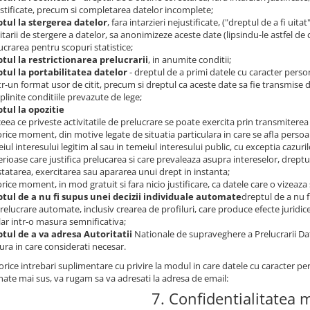
stificate, precum si completarea datelor incomplete;
tul la stergerea datelor
, fara intarzieri nejustificate, ("dreptul de a fi uita
citarii de stergere a datelor, sa anonimizeze aceste date (lipsindu-le astfel de 
ucrarea pentru scopuri statistice;
tul la restrictionarea prelucrarii
, in anumite conditii;
tul la portabilitatea datelor
- dreptul de a primi datele cu caracter perso
ntr-un format usor de citit, precum si dreptul ca aceste date sa fie transmise 
plinite conditiile prevazute de lege;
tul la opozitie
 ceea ce priveste activitatile de prelucrare se poate exercita prin transmiterea
 orice moment, din motive legate de situatia particulara in care se afla persoan
iul interesului legitim al sau in temeiul interesului public, cu exceptia cazur
rioase care justifica prelucarea si care prevaleaza asupra intereselor, dreptur
tatarea, exercitarea sau apararea unui drept in instanta;
 orice moment, in mod gratuit si fara nicio justificare, ca datele care o vizeaza
tul de a nu fi supus unei decizii individuale automate
dreptul de a nu f
relucrare automate, inclusiv crearea de profiluri, care produce efecte juridi
lar intr-o masura semnificativa;
tul de a va adresa Autoritatii
Nationale de supraveghere a Prelucrarii Da
ra in care considerati necesar.
rice intrebari suplimentare cu privire la modul in care datele cu caracter pe
ate mai sus, va rugam sa va adresati la adresa de email:
7. Confidentialitatea 