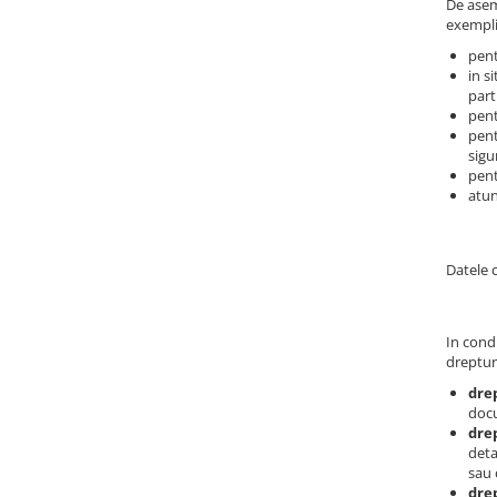
De asem
exempli
pent
in s
part
pent
pent
sigu
pent
atun
Datele 
In condi
dreptur
dre
doc
drep
deta
sau 
drep