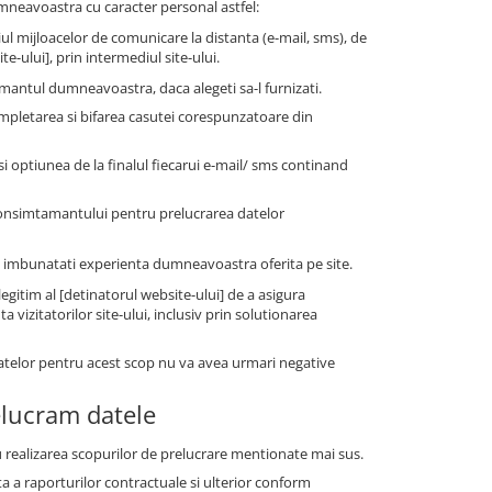
dumneavoastra cu caracter personal astfel:
ul mijloacelor de comunicare la distanta (e-mail, sms), de
e-ului], prin intermediul site-ului.
antul dumneavoastra, daca alegeti sa-l furnizati.
mpletarea si bifarea casutei corespunzatoare din
 optiunea de la finalul fiecarui e-mail/ sms continand
consimtamantului pentru prelucrarea datelor
i a imbunatati experienta dumneavoastra oferita pe site.
gitim al [detinatorul website-ului] de a asigura
vizitatorilor site-ului, inclusiv prin solutionarea
datelor pentru acest scop nu va avea urmari negative
elucram datele
 realizarea scopurilor de prelucrare mentionate mai sus.
a a raporturilor contractuale si ulterior conform