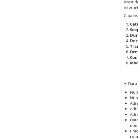
Sutiene
Acest d
interne
Cuprins
Cat
Scop
Dur
Dez
Tra
Drep
Con
Modi
A. Daca 
Num
Num
Adre
Adre
Adre
Date
dom
Prec
come