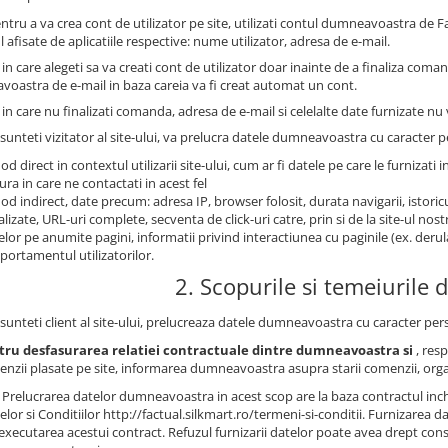
ntru a va crea cont de utilizator pe site, utilizati contul dumneavoastra de
l afisate de aplicatiile respective: nume utilizator, adresa de e-mail.
 in care alegeti sa va creati cont de utilizator doar inainte de a finaliza coma
oastra de e-mail in baza careia va fi creat automat un cont.
 in care nu finalizati comanda, adresa de e-mail si celelalte date furnizate nu v
sunteti vizitator al site-ului, va prelucra datele dumneavoastra cu caracter pe
od direct in contextul utilizarii site-ului, cum ar fi datele pe care le furnizati i
ra in care ne contactati in acest fel
od indirect, date precum: adresa IP, browser folosit, durata navigarii, istoricu
alizate, URL-uri complete, secventa de click-uri catre, prin si de la site-ul no
telor pe anumite pagini, informatii privind interactiunea cu paginile (ex. derul
ortamentul utilizatorilor.
2. Scopurile si temeiurile d
sunteti client al site-ului, prelucreaza datele dumneavoastra cu caracter pers
tru desfasurarea relatiei contractuale dintre dumneavoastra si
, res
nzii plasate pe site, informarea dumneavoastra asupra starii comenzii, org
Prelucrarea datelor dumneavoastra in acest scop are la baza contractul inche
lor si Conditiilor http://factual.silkmart.ro/termeni-si-conditii. Furnizarea
executarea acestui contract. Refuzul furnizarii datelor poate avea drept conse