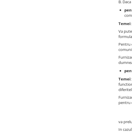
B. Daca 
pen
comu
Temei
Va pute
formula
Pentru 
comunic
Furniza
dumneav
pen
Temei
functio
diferite
Furniza
pentru
va prel
In cazu