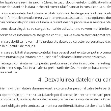
ilor legale care revin in sarcina (de ex, in cazul documentelor justificative 
este de 10 ani de la data incheierii exercitiului financiar in cursul caruia au fo
tia in care sunteti client si va exercitati optiunea de stergere a contului de u
ea "informatiile contului meu", va interpreta aceasta actiune ca optiunea 
ri comerciale prin care va tinem la curent despre produsele si serviciile oferi
 sens, daca alegeti sa va stergeti contul de utilizator, nu va vom mai trimite e
 dorim sa va informam ca stergerea contului nu va avea ca efect automat st
 in care doriti sa nu va mai fie prelucrate datele cu caracter personal sau dac
e la punctul 6 de mai jos.
 in care solicitati stergerea contului, insa pe acel cont exista cel putin o com
trata numai dupa livrarea produselor si finalizarea ultimei comenzi active.
 retrageti consimtamantul pentru prelucrarea datelor in scop de marketing,
l in acest scop, fara insa a afecta prelucrarile desfasurate de pe baza con
rea acestuia.
4. Dezvaluirea datelor cu ca
iriem / vindem datele dumneavoastra cu caracter personal catre terte parti.
 operator, in anumite situatii, datele pot fi accesibile pentru terte parti prec
, companii IT, numite, daca este necesar, ca persoane imputernicite de Oper
sunt obligate prin contract sa mentina confidentialitatea datelor si sa le fol