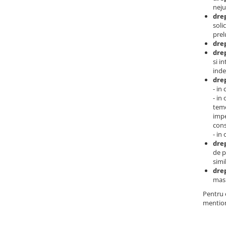
neju
drep
soli
prel
drep
drep
si i
inde
drep
- in
- in
teme
impe
cons
- in
drep
de p
simi
drep
masu
Pentru o
mention