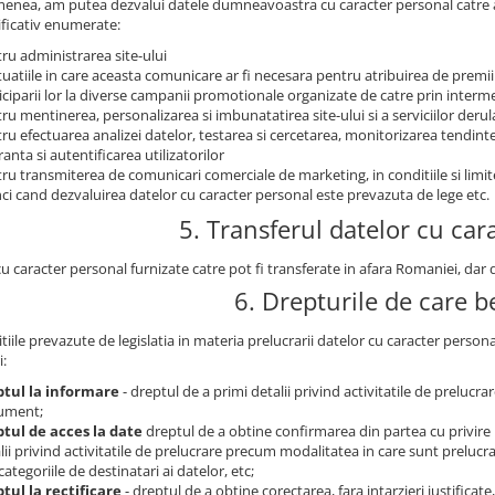
enea, am putea dezvalui datele dumneavoastra cu caracter personal catre auto
ficativ enumerate:
ru administrarea site-ului
ituatiile in care aceasta comunicare ar fi necesara pentru atribuirea de premii
iciparii lor la diverse campanii promotionale organizate de catre prin intermed
ru mentinerea, personalizarea si imbunatatirea site-ului si a serviciilor derul
ru efectuarea analizei datelor, testarea si cercetarea, monitorizarea tendintelo
ranta si autentificarea utilizatorilor
ru transmiterea de comunicari comerciale de marketing, in conditiile si limi
ci cand dezvaluirea datelor cu caracter personal este prevazuta de lege etc.
5. Transferul datelor cu car
cu caracter personal furnizate catre pot fi transferate in afara Romaniei, da
6. Drepturile de care be
tiile prevazute de legislatia in materia prelucrarii datelor cu caracter person
i:
ptul la informare
- dreptul de a primi detalii privind activitatile de prelucr
ument;
tul de acces la date
dreptul de a obtine confirmarea din partea cu privire 
lii privind activitatile de prelucrare precum modalitatea in care sunt prelucrat
categoriile de destinatari ai datelor, etc;
tul la rectificare
- dreptul de a obtine corectarea, fara intarzieri justificat