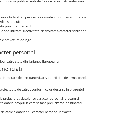
ritatile publice centrale / locale, in urmatoarele cazuri
 sau alte facilitati persoanelor vizate, obtinute ca urmare a
iul site-ului;
ate prin intermediul lui
r de utilizare si activitate, dezvoltarea caracteristicilor de
tele prevazute de lege
acter personal
r doar catre state din Uniunea Europeana.
neficiati
al, in calitate de persoane vizate, beneficiati de urmatoarele
are efectuate de catre , conform celor descrise in prezentul
la prelucrarea datelor cu caracter personal, precum si
e datele, scopul in care se face prelucrarea, destinatarii
e, de catre a datelor cu caracter personal inexacte/