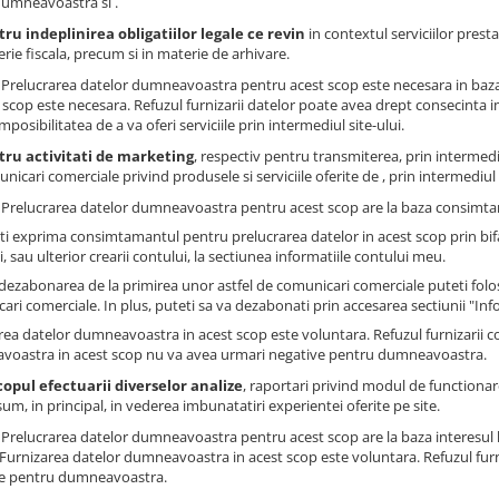
dumneavoastra si .
ru indeplinirea obligatiilor legale ce revin
in contextul serviciilor presta
rie fiscala, precum si in materie de arhivare.
: Prelucrarea datelor dumneavoastra pentru acest scop este necesara in baza
 scop este necesara. Refuzul furnizarii datelor poate avea drept consecinta impo
imposibilitatea de a va oferi serviciile prin intermediul site-ului.
tru activitati de marketing
, respectiv pentru transmiterea, prin intermedi
nicari comerciale privind produsele si serviciile oferite de , prin intermediul s
: Prelucrarea datelor dumneavoastra pentru acest scop are la baza consimtam
ti exprima consimtamantul pentru prelucrarea datelor in acest scop prin bi
, sau ulterior crearii contului, la sectiunea informatiile contului meu.
dezabonarea de la primirea unor astfel de comunicari comerciale puteti folosi
ari comerciale. In plus, puteti sa va dezabonati prin accesarea sectiunii "Inf
rea datelor dumneavoastra in acest scop este voluntara. Refuzul furnizarii 
oastra in acest scop nu va avea urmari negative pentru dumneavoastra.
copul efectuarii diverselor analize
, raportari privind modul de functionare 
um, in principal, in vederea imbunatatiri experientei oferite pe site.
: Prelucrarea datelor dumneavoastra pentru acest scop are la baza interesul 
. Furnizarea datelor dumneavoastra in acest scop este voluntara. Refuzul fur
e pentru dumneavoastra.