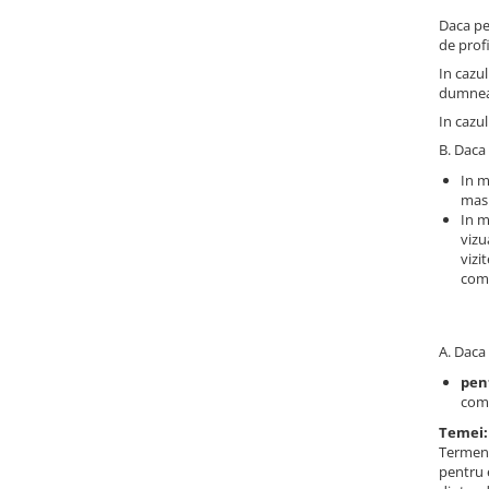
Daca pe
de profi
In cazul
dumneav
In cazul
B. Daca 
In m
masu
In m
vizu
vizi
comp
A. Daca 
pen
come
Temei:
Termene
pentru 