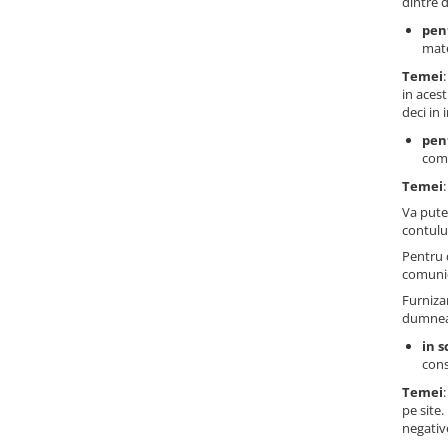
dintre 
pent
mate
Temei
in acest
deci in 
pen
comu
Temei
Va pute
contului
Pentru 
comunic
Furniza
dumneav
in s
cons
Temei
pe site
negativ