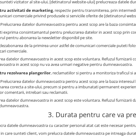
sunteti vizitator al site-ului, [detinatorul website-ului] prelucreaza datele 
tru activitati de marketing
, respectiv pentru transmiterea, prin intermedi
nicari comerciale privind produsele si serviciile oferite de [detinatorul websit
: Prelucrarea datelor dumneavoastra pentru acest scop are la baza consimtam
ti exprima consimtamantul pentru prelucrarea datelor in acest scop prin co
rul pentru abonarea la newsletter disponibil pe site.
dezabonarea de la primirea unor astfel de comunicari comerciale puteti folosi
ari comerciale.
rea datelor dumneavoastra in acest scop este voluntara. Refuzul furnizarii 
oastra in acest scop nu va avea urmari negative pentru dumneavoastra.
tru rezolvarea plangerilor
, reclamatiilor si pentru a monitoriza traficul s
: Prelucrarea datelor dumneavoastra pentru acest scop are la baza interesul le
narea corecta a site-ului, precum si pentru a imbunatati permanent experienta 
lor comentarii, intrebari sau reclamatii.
rea datelor dumneavoastra in acest scop este voluntara. Refuzul furnizarii 
 dumneavoastra.
3. Durata pentru care va pr
ucra datele dumneavoastra cu caracter personal atat cat este necesar pentru
l in care sunteti client, vom prelucra datele dumneavoastra pe intreaga durat