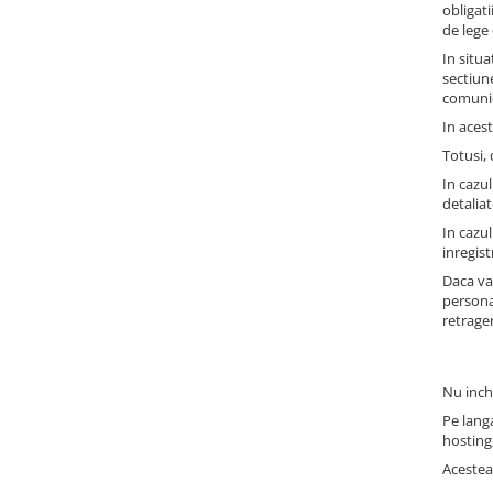
obligati
de lege 
In situa
sectiun
comunica
In acest
Totusi,
In cazul
detaliat
In cazul
inregis
Daca va
persona
retrage
Nu inch
Pe langa
hosting
Acestea 