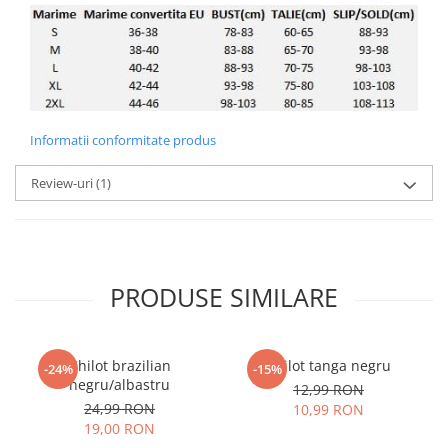
Informatii conformitate produs
Review-uri
(1)
PRODUSE SIMILARE
Chilot brazilian
Chilot tanga negru
-24%
-15%
negru/albastru
12,99 RON
24,99 RON
10,99 RON
19,00 RON