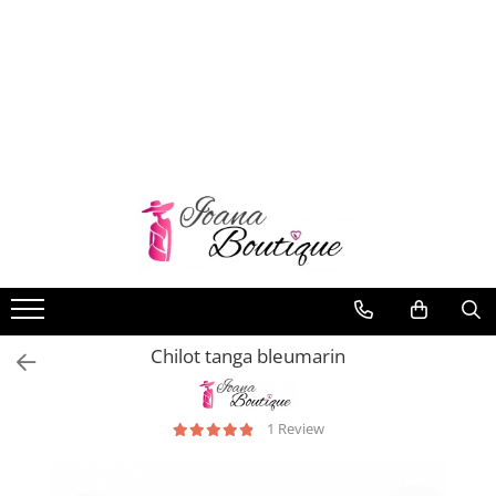
LENJERIE INTIMA
Lenjerie sexy
Barbati
Boxeri brazilieni
Bustiere
Chiloti brazilieni
Chiloti clasici
Chiloti tanga
Chilot tanga bleumarin
Compleuri & body-uri
Costume de baie
Halate pareo
1 Review
Maiouri dama