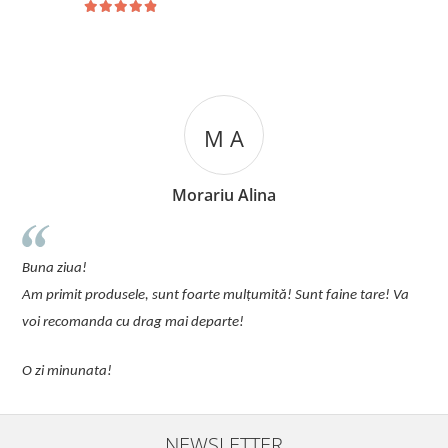
M A
Morariu Alina
u
Buna ziua!
p
Am primit produsele, sunt foarte mulțumită! Sunt faine tare! Va
C
voi recomanda cu drag mai departe!
O zi minunata!
NEWSLETTER