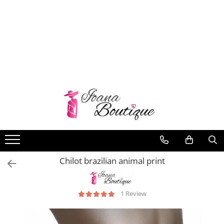
LENJERIE INTIMA
Lenjerie sexy
Barbati
Boxeri brazilieni
Bustiere
Chiloti brazilieni
Chiloti clasici
Chiloti tanga
Chilot brazilian animal print
Compleuri & body-uri
Costume de baie
Halate pareo
1 Review
Maiouri dama