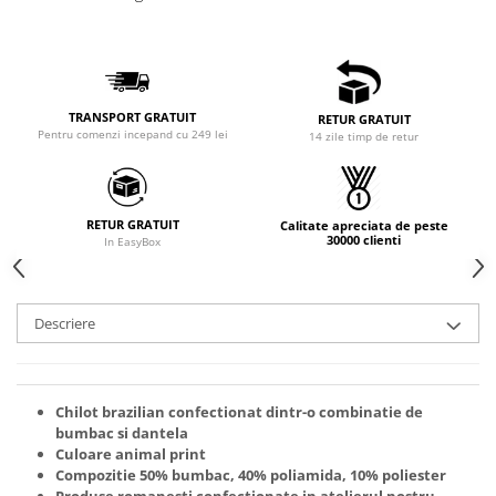
TRANSPORT GRATUIT
RETUR GRATUIT
Pentru comenzi incepand cu 249 lei
14 zile timp de retur
RETUR GRATUIT
Calitate apreciata de peste
30000 clienti
In EasyBox
Descriere
Chilot brazilian confectionat dintr-o combinatie de
bumbac si dantela
Culoare animal print
Compozitie 50% bumbac, 40% poliamida, 10% poliester
Produse romanesti confectionate in atelierul nostru