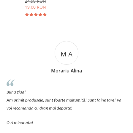
24,99 RON
19,00 RON
M A
Morariu Alina
un
Buna ziua!
pi
Am primit produsele, sunt foarte mulțumită! Sunt faine tare! Va
Co
voi recomanda cu drag mai departe!
O zi minunata!