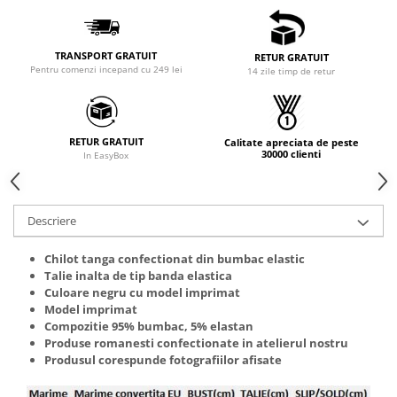
TRANSPORT GRATUIT
RETUR GRATUIT
Pentru comenzi incepand cu 249 lei
14 zile timp de retur
RETUR GRATUIT
Calitate apreciata de peste
30000 clienti
In EasyBox
Descriere
Chilot tanga confectionat din bumbac elastic
Talie inalta de tip banda elastica
Culoare negru cu model imprimat
Model imprimat
Compozitie 95% bumbac, 5% elastan
Produse romanesti confectionate in atelierul nostru
Produsul corespunde fotografiilor afisate