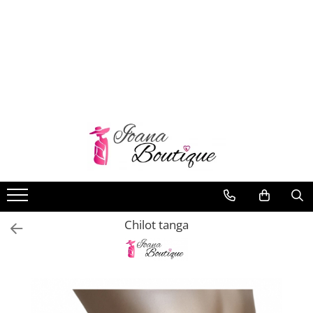
LENJERIE INTIMA
Lenjerie sexy
Barbati
Boxeri brazilieni
Bustiere
Chiloti brazilieni
Chiloti clasici
Chiloti tanga
Chilot tanga
Compleuri & body-uri
Costume de baie
Halate pareo
Maiouri dama