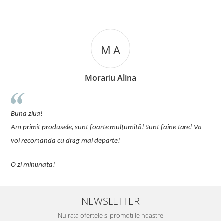
M A
Morariu Alina
u
Buna ziua!
p
Am primit produsele, sunt foarte mulțumită! Sunt faine tare! Va
C
voi recomanda cu drag mai departe!
O zi minunata!
NEWSLETTER
Nu rata ofertele si promotiile noastre