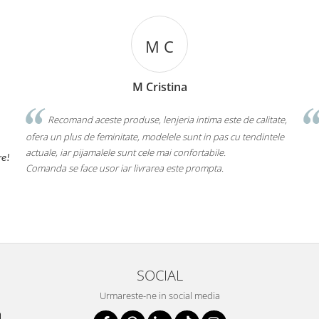
M C
M Cristina
Recomand aceste produse, lenjeria intima este de calitate,
ofera un plus de feminitate, modelele sunt in pas cu tendintele
actuale, iar pijamalele sunt cele mai confortabile.
re!
Comanda se face usor iar livrarea este prompta.
SOCIAL
Urmareste-ne in social media