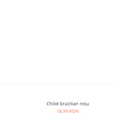
Chilot brazilian rosu
Chilo
-21%
18,99 RON
1