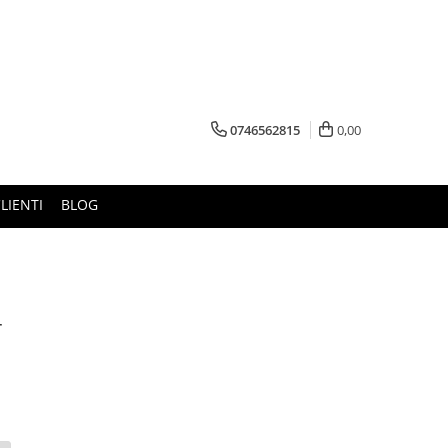
0746562815
0,00
LIENTI
BLOG
r