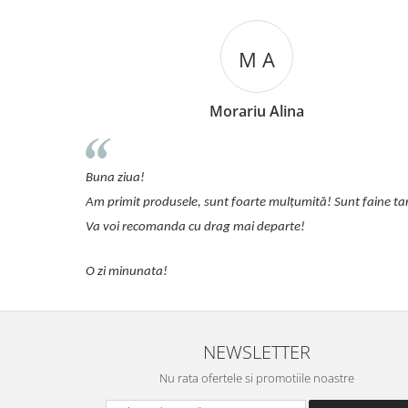
M A
Morariu Alina
detalii.
Buna ziua!
Am primit produsele, sunt foarte mulțumită! Sunt faine ta
Va voi recomanda cu drag mai departe!
O zi minunata!
NEWSLETTER
Nu rata ofertele si promotiile noastre