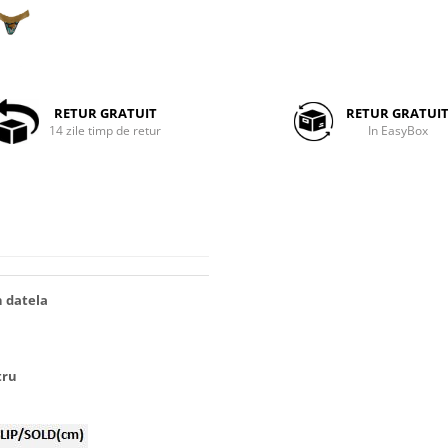
RETUR GRATUIT
RETUR GRATUI
14 zile timp de retur
In EasyBox
n datela
tru