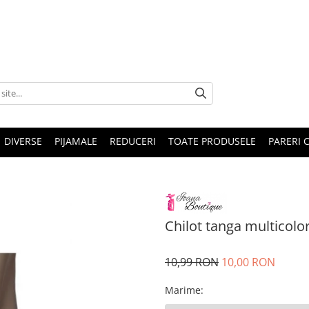
DIVERSE
PIJAMALE
REDUCERI
TOATE PRODUSELE
PARERI C
Chilot tanga multicolo
10,99 RON
10,00 RON
Marime
: