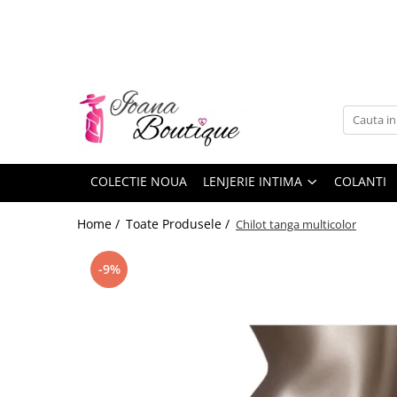
LENJERIE INTIMA
Lenjerie sexy
Barbati
Boxeri brazilieni
Bustiere
COLECTIE NOUA
LENJERIE INTIMA
COLANTI
Chiloti brazilieni
Home /
Toate Produsele /
Chilot tanga multicolor
Chiloti clasici
Chiloti tanga
-9%
Compleuri & body-uri
Costume de baie
Halate pareo
Maiouri dama