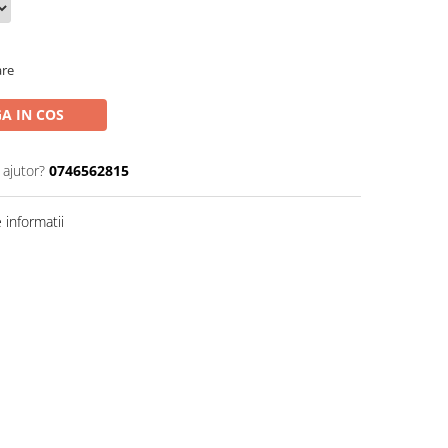
are
A IN COS
 ajutor?
0746562815
informatii