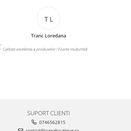
T L
Tranc Loredana
Calitate excelenta a produselor ! Foarte mulțumită
RECOMAN
ȘI DE PREȚ Ș
MULȚUMESC!
SUPORT CLIENTI
0746562815
contact@ioanaboutique.ro