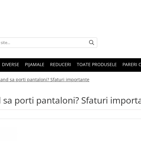
DIVERSE
PIJAMALE
REDUCERI
TOATE PRODUSELE
PARERI C
 cand sa porti pantaloni? Sfaturi importante
d sa porti pantaloni? Sfaturi import