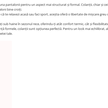
a pantalonii pentru un aspect mai structurat și formal. Colanții, chiar și cei
oni bine croiți.
e că te relaxezi acasă sau faci sport, aceștia oferă o libertate de mișcare greu 
ți sub haine în sezonul rece, oferindu-ți atât confort termic, cât și flexibilitat
ență formele, colanții sunt opțiunea perfectă. Pentru un look mai echilibrat, a
etei tale.