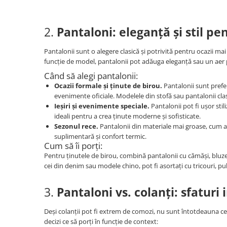
2.
Pantaloni: eleganță și stil pen
Pantalonii sunt o alegere clasică și potrivită pentru ocazii ma
funcție de model, pantalonii pot adăuga eleganță sau un aer p
Când să alegi pantalonii:
Ocazii formale și ținute de birou.
Pantalonii sunt prefer
evenimente oficiale. Modelele din stofă sau pantalonii clas
Ieșiri și evenimente speciale.
Pantalonii pot fi ușor stil
ideali pentru a crea ținute moderne și sofisticate.
Sezonul rece.
Pantalonii din materiale mai groase, cum ar 
suplimentară și confort termic.
Cum să îi porți:
Pentru ținutele de birou, combină pantalonii cu cămăși, bluze 
cei din denim sau modele chino, pot fi asortați cu tricouri, p
3.
Pantaloni vs. colanți: sfatur
Deși colanții pot fi extrem de comozi, nu sunt întotdeauna cea 
decizi ce să porți în funcție de context: