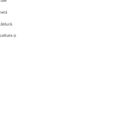
iale
chetă
căldură.
alitate și