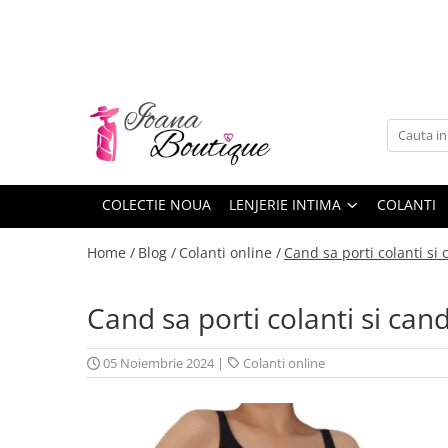
LENJERIE INTIMA
Lenjerie sexy
Barbati
Boxeri brazilieni
Bustiere
COLECTIE NOUA
LENJERIE INTIMA
COLANTI
Chiloti brazilieni
Home /
Blog /
Colanti online /
Cand sa porti colanti si
Chiloti clasici
Chiloti tanga
Cand sa porti colanti si can
Compleuri & body-uri
Costume de baie
05 Noiembrie 2024
|
Colanti online
Halate pareo
Maiouri dama