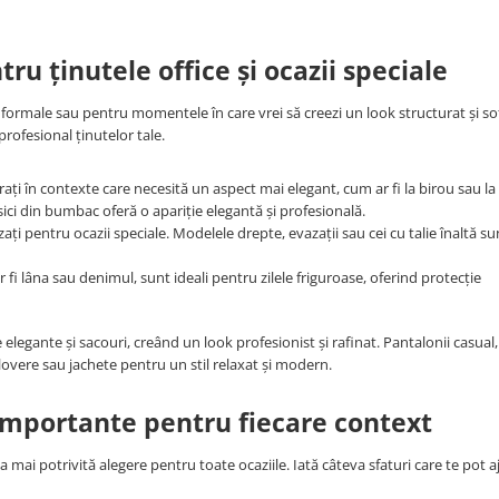
tru ținutele office și ocazii speciale
i formale sau pentru momentele în care vrei să creezi un look structurat și sof
rofesional ținutelor tale.
ați în contexte care necesită un aspect mai elegant, cum ar fi la birou sau la
ici din bumbac oferă o apariție elegantă și profesională.
izați pentru ocazii speciale. Modelele drepte, evazații sau cei cu talie înaltă su
fi lâna sau denimul, sunt ideali pentru zilele friguroase, oferind protecție
elegante și sacouri, creând un look profesionist și rafinat. Pantalonii casua
ulovere sau jachete pentru un stil relaxat și modern.
i importante pentru fiecare context
mai potrivită alegere pentru toate ocaziile. Iată câteva sfaturi care te pot a