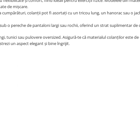
flexibilitate și confort, fiind ideali pentru exerciții fizice. Modelele din mater
rtate de mișcare.
 cumpărături, colanții pot fi asortați cu un tricou lung, un hanorac sau o ja
i sub o pereche de pantaloni largi sau rochii, oferind un strat suplimentar de 
gi, tunici sau pulovere oversized. Asigură-te că materialul colanților este de c
trezi un aspect elegant și bine îngrijit.