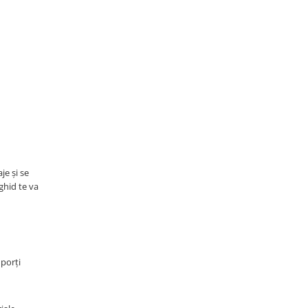
je și se
ghid te va
 porți