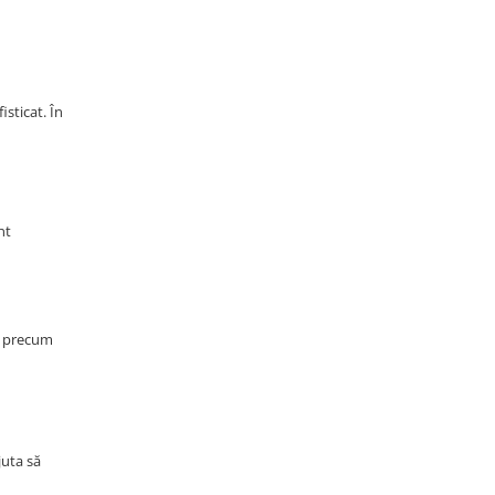
isticat. În
nt
l, precum
juta să