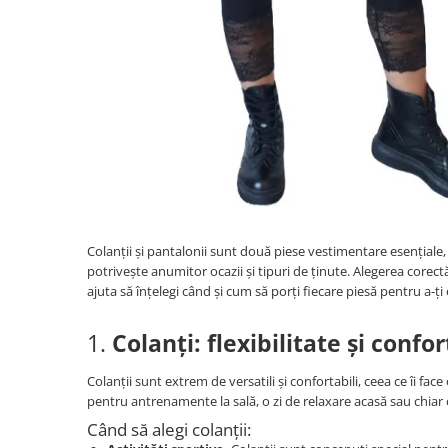
Colanții și pantalonii sunt două piese vestimentare esențiale, 
potrivește anumitor ocazii și tipuri de ținute. Alegerea corectă
ajuta să înțelegi când și cum să porți fiecare piesă pentru a-ți
1.
Colanți: flexibilitate și confo
Colanții sunt extrem de versatili și confortabili, ceea ce îi face
pentru antrenamente la sală, o zi de relaxare acasă sau chiar 
Când să alegi colanții: