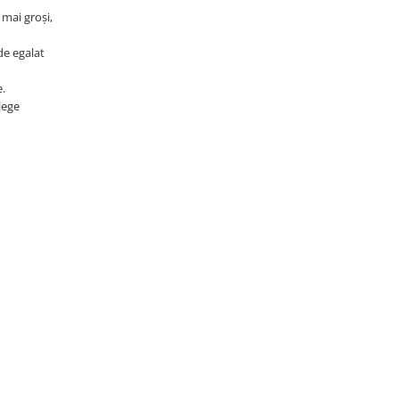
 mai groși,
de egalat
e.
lege