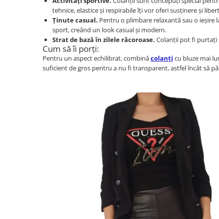
Activități sportive.
Colanții sunt concepuți special pentru 
tehnice, elastice și respirabile îți vor oferi susținere și libe
Ținute casual.
Pentru o plimbare relaxantă sau o ieșire la
sport, creând un look casual și modern.
Strat de bază în zilele răcoroase.
Colanții pot fi purtaț
Cum să îi porți:
Pentru un aspect echilibrat, combină
colanți
cu bluze mai lun
suficient de gros pentru a nu fi transparent, astfel încât să păs