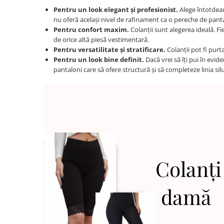
Pentru un look elegant și profesionist.
Alege întotdeaun
nu oferă același nivel de rafinament ca o pereche de pantal
Pentru confort maxim.
Colanții sunt alegerea ideală. Fi
de orice altă piesă vestimentară.
Pentru versatilitate și stratificare.
Colanții pot fi purta
Pentru un look bine definit.
Dacă vrei să îți pui în evid
pantaloni care să ofere structură și să completeze linia silu