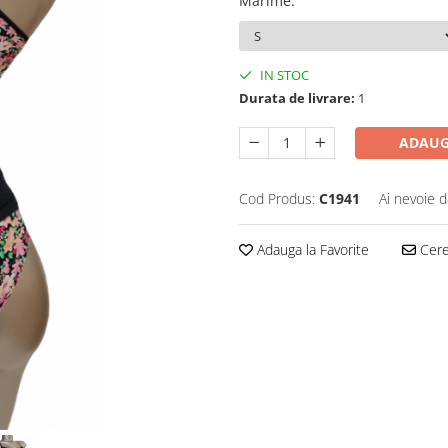
Marime
:
IN STOC
Durata de livrare:
1
ADAUG
Cod Produs:
C1941
Ai nevoie d
Adauga la Favorite
Cere 