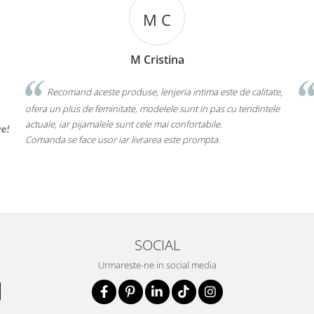
M C
M Cristina
Recomand aceste produse, lenjeria intima este de calitate,
ofera un plus de feminitate, modelele sunt in pas cu tendintele
actuale, iar pijamalele sunt cele mai confortabile.
re!
Comanda se face usor iar livrarea este prompta.
SOCIAL
Urmareste-ne in social media