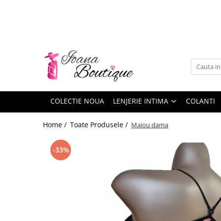
LENJERIE INTIMA
Lenjerie sexy
Barbati
Boxeri brazilieni
Bustiere
COLECTIE NOUA
LENJERIE INTIMA
COLANTI
Chiloti brazilieni
Home /
Toate Produsele /
Maiou dama
Chiloti clasici
Chiloti tanga
-33%
Compleuri & body-uri
Costume de baie
Halate pareo
Maiouri dama