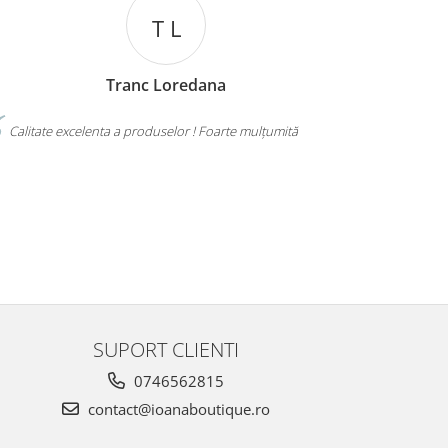
T L
Tranc Loredana
Calitate excelenta a produselor ! Foarte mulțumită
RECOMAN
ȘI DE PREȚ Ș
MULȚUMESC!
SUPORT CLIENTI
0746562815
contact@ioanaboutique.ro