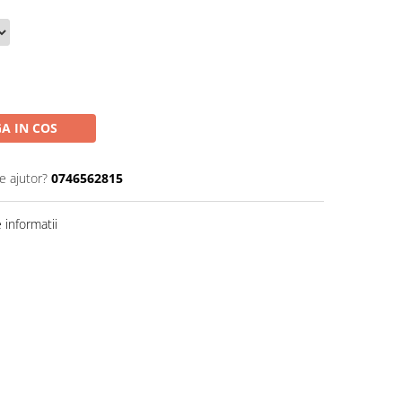
A IN COS
e ajutor?
0746562815
informatii