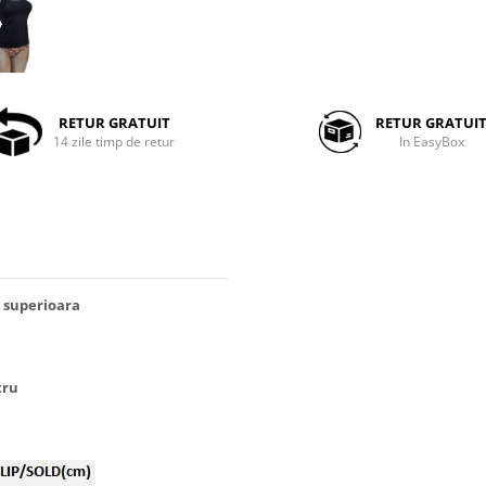
RETUR GRATUIT
RETUR GRATUI
14 zile timp de retur
In EasyBox
 superioara
tru