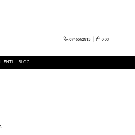
0746562815
0,00
LIENTI
BLOG
T.