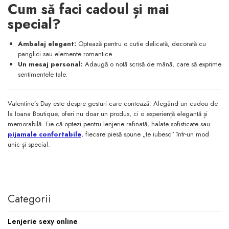
Cum să faci cadoul și mai
special?
Ambalaj elegant:
Optează pentru o cutie delicată, decorată cu
panglici sau elemente romantice.
Un mesaj personal:
Adaugă o notă scrisă de mână, care să exprime
sentimentele tale.
Valentine’s Day este despre gesturi care contează. Alegând un cadou de
la Ioana Boutique, oferi nu doar un produs, ci o experiență elegantă și
memorabilă. Fie că optezi pentru lenjerie rafinată, halate sofisticate sau
pijamale confortabile
, fiecare piesă spune „te iubesc” într-un mod
unic și special.
Categorii
Lenjerie sexy online