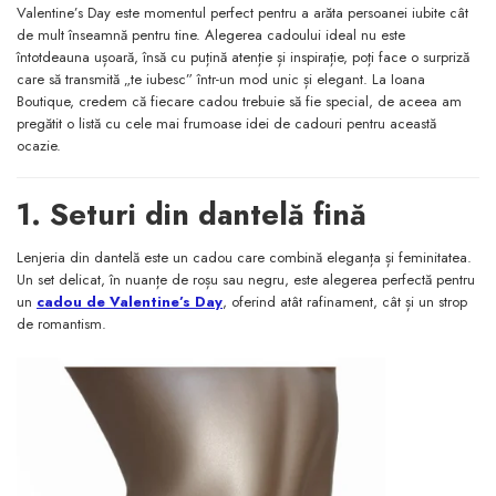
Valentine’s Day este momentul perfect pentru a arăta persoanei iubite cât
de mult înseamnă pentru tine. Alegerea cadoului ideal nu este
întotdeauna ușoară, însă cu puțină atenție și inspirație, poți face o surpriză
care să transmită „te iubesc” într-un mod unic și elegant. La Ioana
Boutique, credem că fiecare cadou trebuie să fie special, de aceea am
pregătit o listă cu cele mai frumoase idei de cadouri pentru această
ocazie.
1. Seturi din dantelă fină
Lenjeria din dantelă este un cadou care combină eleganța și feminitatea.
Un set delicat, în nuanțe de roșu sau negru, este alegerea perfectă pentru
un
cadou de Valentine’s Day
, oferind atât rafinament, cât și un strop
de romantism.