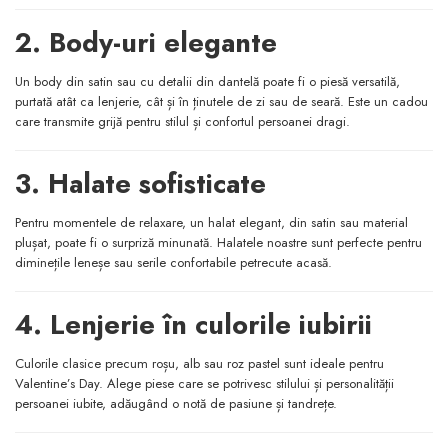
2. Body-uri elegante
Un body din satin sau cu detalii din dantelă poate fi o piesă versatilă,
purtată atât ca lenjerie, cât și în ținutele de zi sau de seară. Este un cadou
care transmite grijă pentru stilul și confortul persoanei dragi.
3. Halate sofisticate
Pentru momentele de relaxare, un halat elegant, din satin sau material
plușat, poate fi o surpriză minunată. Halatele noastre sunt perfecte pentru
diminețile leneșe sau serile confortabile petrecute acasă.
4. Lenjerie în culorile iubirii
Culorile clasice precum roșu, alb sau roz pastel sunt ideale pentru
Valentine’s Day. Alege piese care se potrivesc stilului și personalității
persoanei iubite, adăugând o notă de pasiune și tandrețe.