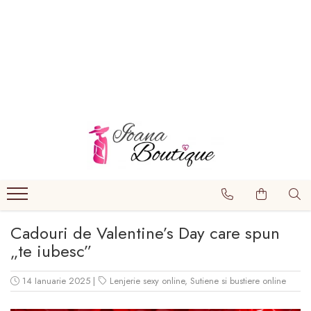
LENJERIE INTIMA
Lenjerie sexy
Barbati
Boxeri brazilieni
Bustiere
Chiloti brazilieni
Chiloti clasici
Chiloti tanga
Cadouri de Valentine’s Day care spun
Compleuri & body-uri
„te iubesc”
Costume de baie
14 Ianuarie 2025
|
Lenjerie sexy online
,
Sutiene si bustiere online
Halate pareo