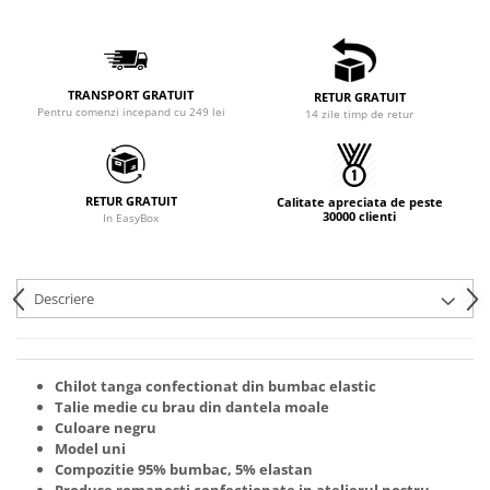
TRANSPORT GRATUIT
RETUR GRATUIT
Pentru comenzi incepand cu 249 lei
14 zile timp de retur
RETUR GRATUIT
Calitate apreciata de peste
30000 clienti
In EasyBox
Descriere
Chilot tanga confectionat din bumbac elastic
Talie medie cu brau din dantela moale
Culoare negru
Model uni
Compozitie 95% bumbac, 5% elastan
Produse romanesti confectionate in atelierul nostru