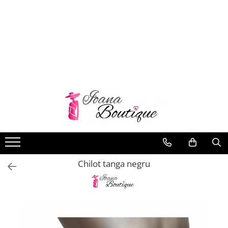
LENJERIE INTIMA
Lenjerie sexy
Barbati
Boxeri brazilieni
Bustiere
Chiloti brazilieni
Chiloti clasici
Chiloti tanga
Chilot tanga negru
Compleuri & body-uri
Costume de baie
Halate pareo
Maiouri dama