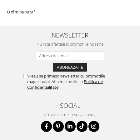
unata!
NEWSLETTER
Nu rata ofertele si promotiile noastre
Vreau sa primesc newsletter cu promotiile
magazinului. Afla mai multe in
Politica de
Confidentialitate
SOCIAL
Urmareste-ne in social media