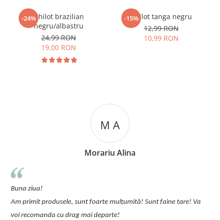
Chilot brazilian
Chilot tanga negru
-24%
-15%
negru/albastru
12,99 RON
24,99 RON
10,99 RON
19,00 RON
M A
Morariu Alina
Recomand 
un plus de fem
ua!
pijamalele sun
t produsele, sunt foarte mulțumită! Sunt faine tare! Va
Comanda se fa
omanda cu drag mai departe!