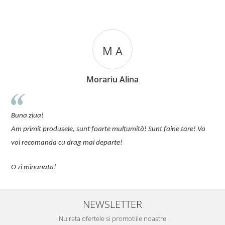
M A
Morariu Alina
u
Buna ziua!
p
Am primit produsele, sunt foarte mulțumită! Sunt faine tare! Va
C
voi recomanda cu drag mai departe!
O zi minunata!
NEWSLETTER
Nu rata ofertele si promotiile noastre