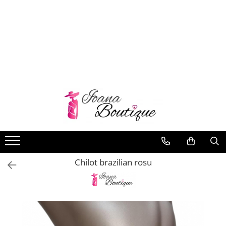
LENJERIE INTIMA
Lenjerie sexy
Barbati
Boxeri brazilieni
Bustiere
Chiloti brazilieni
Chiloti clasici
Chiloti tanga
Chilot brazilian rosu
Compleuri & body-uri
Costume de baie
Halate pareo
Maiouri dama