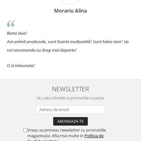
Morariu Alina
u
Buna ziua!
p
Am primit produsele, sunt foarte mulțumită! Sunt faine tare! Va
C
voi recomanda cu drag mai departe!
O zi minunata!
NEWSLETTER
Nu rata ofertele si promotiile noastre
Vreau sa primesc newsletter cu promotiile
magazinului. Afla mai multe in
Politica de