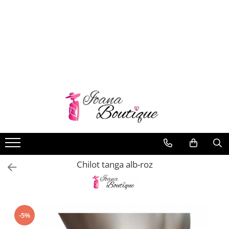
LENJERIE INTIMA
Lenjerie sexy
Barbati
Boxeri brazilieni
Bustiere
Chiloti brazilieni
Chiloti clasici
Chiloti tanga
Chilot tanga alb-roz
Compleuri & body-uri
Costume de baie
Halate pareo
Maiouri dama
-5%