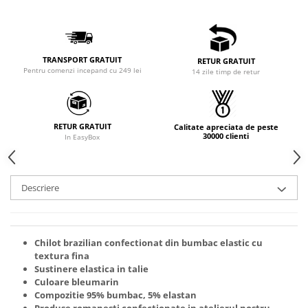
TRANSPORT GRATUIT
RETUR GRATUIT
Pentru comenzi incepand cu 249 lei
14 zile timp de retur
RETUR GRATUIT
Calitate apreciata de peste
30000 clienti
In EasyBox
Descriere
Chilot brazilian confectionat din bumbac elastic cu
textura fina
Sustinere elastica in talie
Culoare bleumarin
Compozitie 95% bumbac, 5% elastan
Produse romanesti confectionate in atelierul nostru