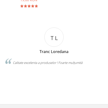
T L
Tranc Loredana
a
Calitate excelenta a produselor ! Foarte mulțumită
P
M