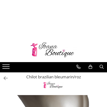
LENJERIE INTIMA
Lenjerie sexy
Barbati
Boxeri brazilieni
Bustiere
Chiloti brazilieni
Chiloti clasici
Chiloti tanga
Chilot brazilian bleumarin/roz
Compleuri & body-uri
Costume de baie
Halate pareo
Maiouri dama