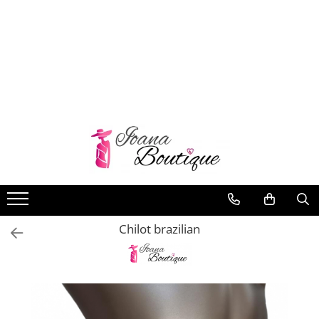
LENJERIE INTIMA
Lenjerie sexy
Barbati
Boxeri brazilieni
Bustiere
Chiloti brazilieni
Chiloti clasici
Chiloti tanga
Chilot brazilian
Compleuri & body-uri
Costume de baie
Halate pareo
Maiouri dama