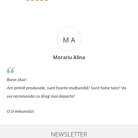
M A
Morariu Alina
u
Buna ziua!
p
Am primit produsele, sunt foarte mulțumită! Sunt faine tare! Va
C
voi recomanda cu drag mai departe!
O zi minunata!
NEWSLETTER