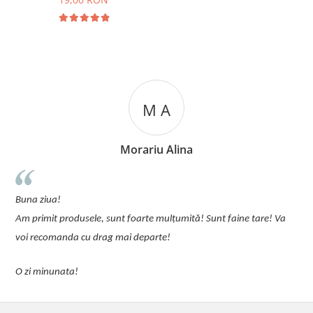
M A
Morariu Alina
u
Buna ziua!
p
Am primit produsele, sunt foarte mulțumită! Sunt faine tare! Va
C
voi recomanda cu drag mai departe!
O zi minunata!