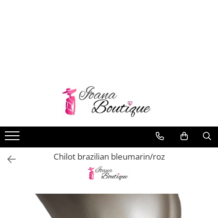
LENJERIE INTIMA
Lenjerie sexy
Barbati
Boxeri brazilieni
Bustiere
Chiloti brazilieni
Chiloti clasici
Chiloti tanga
Chilot brazilian bleumarin/roz
Compleuri & body-uri
Costume de baie
Halate pareo
Maiouri dama