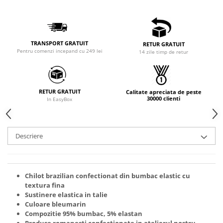
TRANSPORT GRATUIT
RETUR GRATUIT
Pentru comenzi incepand cu 249 lei
14 zile timp de retur
RETUR GRATUIT
Calitate apreciata de peste
30000 clienti
In EasyBox
Descriere
Chilot brazilian confectionat din bumbac elastic cu
textura fina
Sustinere elastica in talie
Culoare bleumarin
Compozitie 95% bumbac, 5% elastan
Produse romanesti confectionate in atelierul nostru