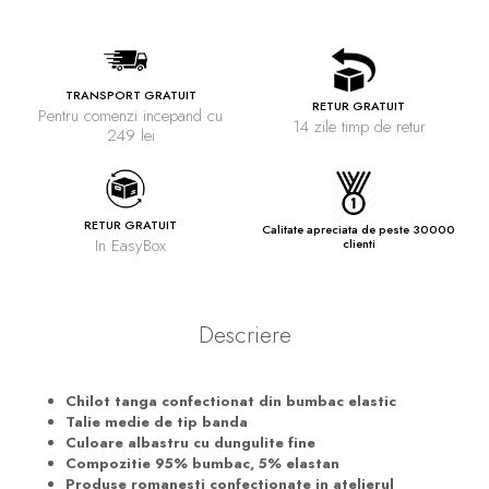
TRANSPORT GRATUIT
RETUR GRATUIT
Pentru comenzi incepand cu
14 zile timp de retur
249 lei
RETUR GRATUIT
Calitate apreciata de peste 30000
In EasyBox
clienti
Descriere
Chilot tanga confectionat din bumbac elastic
Talie medie de tip banda
Culoare albastru cu dungulite fine
Compozitie 95% bumbac, 5% elastan
Produse romanesti confectionate in atelierul