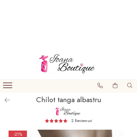
LENJERIE INTIMA
Lenjerie sexy
Barbati
Boxeri brazilieni
Bustiere
Chiloti brazilieni
Chiloti clasici
Chilot tanga albastru
Chiloti tanga
Compleuri & body-uri
Costume de baie
2 Review-uri
Halate pareo
-21%