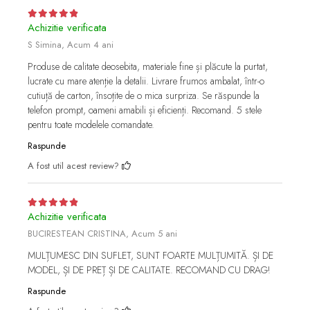
Achizitie verificata
S Simina,
Acum 4 ani
Produse de calitate deosebita, materiale fine și plăcute la purtat,
lucrate cu mare atenție la detalii. Livrare frumos ambalat, într-o
cutiuță de carton, însoțite de o mica surpriza. Se răspunde la
telefon prompt, oameni amabili și eficienți. Recomand. 5 stele
pentru toate modelele comandate.
Raspunde
A fost util acest review?
Achizitie verificata
BUCIRESTEAN CRISTINA,
Acum 5 ani
MULȚUMESC DIN SUFLET, SUNT FOARTE MULȚUMITĂ. ȘI DE
MODEL, ȘI DE PREȚ ȘI DE CALITATE. RECOMAND CU DRAG!
Raspunde