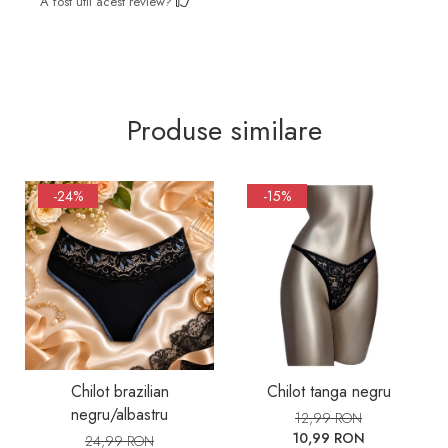
A fost util acest review?
Produse similare
-24%
-15%
Chilot brazilian
Chilot tanga negru
negru/albastru
12,99 RON
10,99 RON
24,99 RON