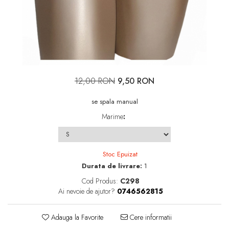
12,00 RON
9,50 RON
se spala manual
Marime
:
Stoc Epuizat
Durata de livrare:
1
Cod Produs:
C298
Ai nevoie de ajutor?
0746562815
Adauga la Favorite
Cere informatii