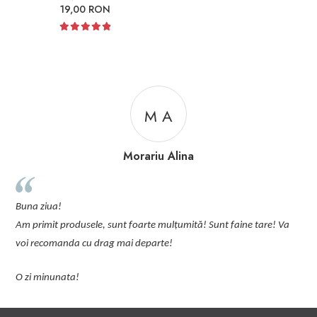
19,00 RON
M A
Morariu Alina
p
Buna ziua!
p
Am primit produsele, sunt foarte mulțumită! Sunt faine tare! Va
C
voi recomanda cu drag mai departe!
O zi minunata!