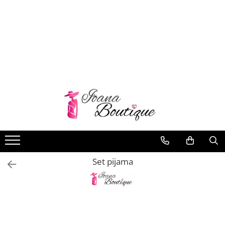
LENJERIE INTIMA
Lenjerie sexy
Barbati
Boxeri brazilieni
Bustiere
Chiloti brazilieni
Chiloti clasici
Chiloti tanga
Set pijama
Compleuri & body-uri
Costume de baie
Halate pareo
Maiouri dama