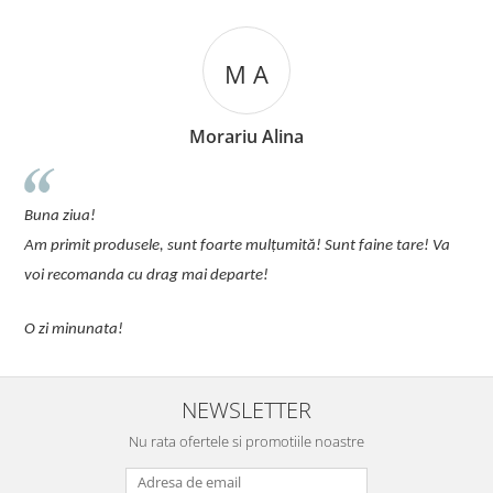
M A
Morariu Alina
Recoma
un plus de 
ziua!
pijamalele 
imit produsele, sunt foarte mulțumită! Sunt faine tare! Va
Comanda se 
ecomanda cu drag mai departe!
minunata!
NEWSLETTER
Nu rata ofertele si promotiile noastre