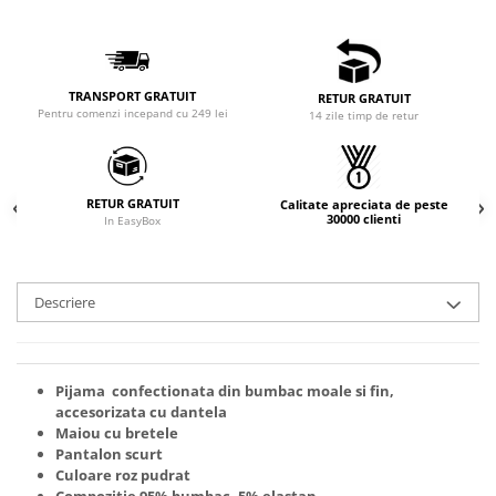
TRANSPORT GRATUIT
RETUR GRATUIT
Pentru comenzi incepand cu 249 lei
14 zile timp de retur
RETUR GRATUIT
Calitate apreciata de peste
30000 clienti
In EasyBox
Descriere
Pijama confectionata din bumbac moale si fin,
accesorizata cu dantela
Maiou cu bretele
Pantalon scurt
Culoare roz pudrat
Compozitie 95% bumbac, 5% elastan