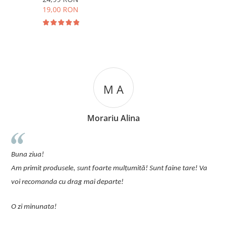
19,00 RON
M A
Morariu Alina
u
Buna ziua!
p
Am primit produsele, sunt foarte mulțumită! Sunt faine tare! Va
C
voi recomanda cu drag mai departe!
O zi minunata!