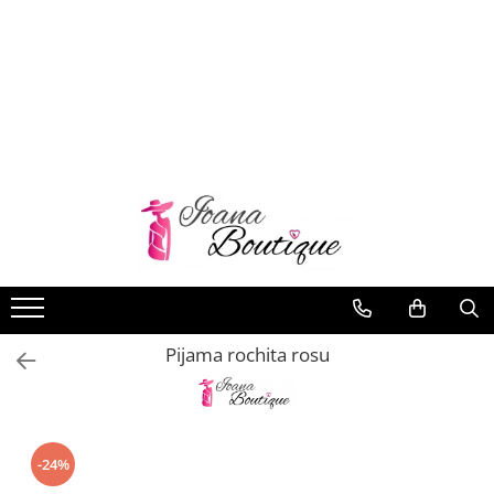
LENJERIE INTIMA
Lenjerie sexy
Barbati
Boxeri brazilieni
Bustiere
Chiloti brazilieni
Chiloti clasici
Chiloti tanga
Pijama rochita rosu
Compleuri & body-uri
Costume de baie
Halate pareo
Maiouri dama
-24%