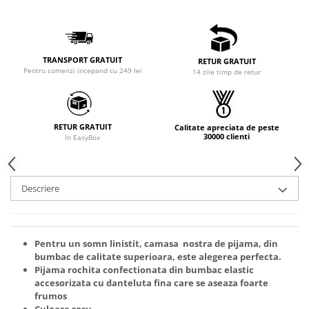
TRANSPORT GRATUIT
RETUR GRATUIT
Pentru comenzi incepand cu 249 lei
14 zile timp de retur
RETUR GRATUIT
Calitate apreciata de peste
30000 clienti
In EasyBox
Descriere
Pentru un somn linistit, camasa nostra de pijama, din
bumbac de calitate superioara, este alegerea perfecta.
Pijama rochita confectionata din bumbac elastic
accesorizata cu danteluta fina care se aseaza foarte
frumos
Culoare rosu