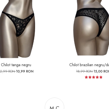
Chilot tanga negru
Chilot brazilian negru/d
12,99 RON
10,99 RON
18,99 RON
15,00 RO
M C