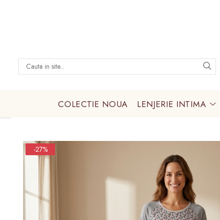
LENJERIE INTIMA
Lenjerie sexy
Barbati
Boxeri brazilieni
COLECTIE NOUA
LENJERIE INTIMA
Bustiere
Chiloti brazilieni
Chiloti clasici
-27%
Chiloti tanga
Compleuri & body-uri
Costume de baie
Halate pareo