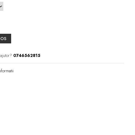
COS
 ajutor?
0746562815
formatii