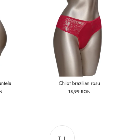
antela
Chilot brazilian rosu
N
18,99 RON
T L