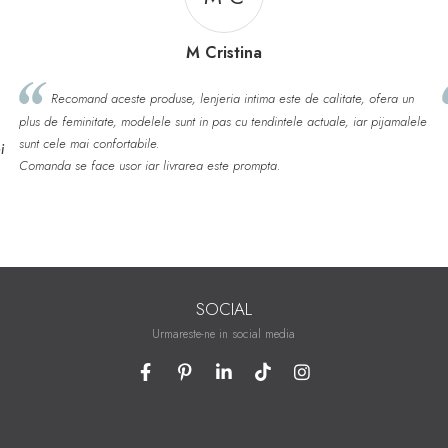
M Cristina
and aceste produse, lenjeria intima este de calitate, ofera un
Calitate 
minitate, modelele sunt in pas cu tendintele actuale, iar pijamalele
mai confortabile.
 face usor iar livrarea este prompta.
SOCIAL
Urmareste-ne in social media