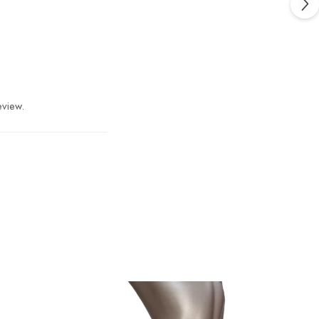
eview.