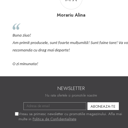
Morariu Alina
Recom
plus de fe
 ziua!
sunt cele 
imit produsele, sunt foarte mulțumită! Sunt faine tare! Va voi
Comanda se
manda cu drag mai departe!
 minunata!
NEWSLETTER
Nu rata ofertele si promotiile noastre
Vreau sa primesc newsletter cu promotiile magazinului. Afla mai
multe in
Politica de Confidentialitate