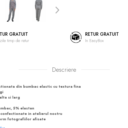
TUR GRATUIT
RETUR GRATUIT
zile timp de retur
In EasyBox
Descriere
tionata din bumbac elastic cu textura fina
gi
alta si larg
mbac, 5% elastan
onfectionate in atelierul nostru
rm fotografiilor afisate
odus