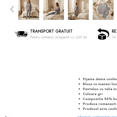
TRANSPORT GRATUIT
RE
Pentru comenzi incepand cu 249 lei
14 
Pijama dama confec
Bluza cu maneci lun
Pantalon cu talie in
Culoare gri
Compozitie 95% bu
Produse romanesti c
Produsul este confo
Informatii conformitate pr