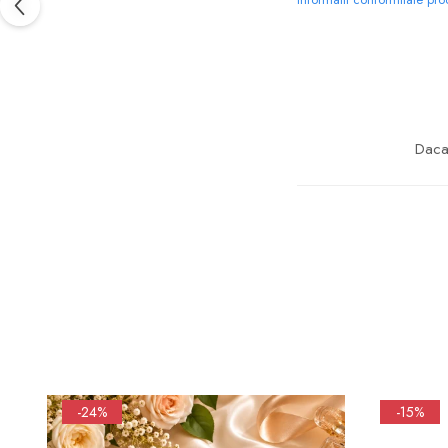
Daca 
-24%
-15%