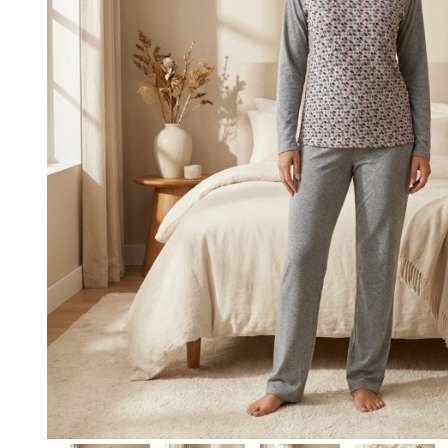
Maiouri dama
Sutiene