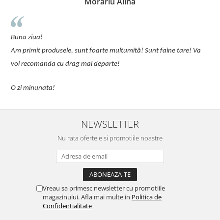
Morariu Alina
u
Buna ziua!
p
Am primit produsele, sunt foarte mulțumită! Sunt faine tare! Va
C
voi recomanda cu drag mai departe!
O zi minunata!
NEWSLETTER
Nu rata ofertele si promotiile noastre
Vreau sa primesc newsletter cu promotiile
magazinului. Afla mai multe in
Politica de
Confidentialitate