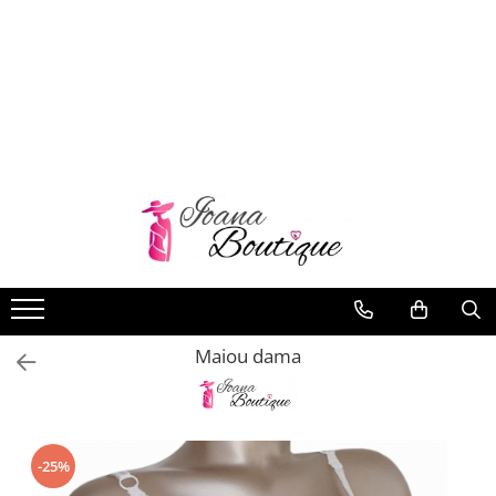
LENJERIE INTIMA
Lenjerie sexy
Barbati
Boxeri brazilieni
Bustiere
Chiloti brazilieni
Chiloti clasici
Chiloti tanga
Maiou dama
Compleuri & body-uri
Costume de baie
Halate pareo
Maiouri dama
-25%