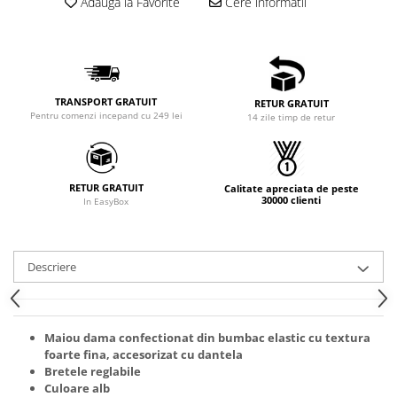
Adauga la Favorite
Cere informatii
TRANSPORT GRATUIT
RETUR GRATUIT
Pentru comenzi incepand cu 249 lei
14 zile timp de retur
RETUR GRATUIT
Calitate apreciata de peste
30000 clienti
In EasyBox
Descriere
Maiou dama confectionat din bumbac elastic cu textura
foarte fina, accesorizat cu dantela
Bretele reglabile
Culoare alb