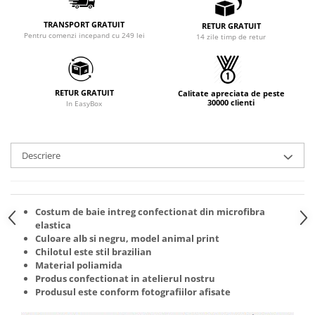
TRANSPORT GRATUIT
RETUR GRATUIT
Pentru comenzi incepand cu 249 lei
14 zile timp de retur
RETUR GRATUIT
Calitate apreciata de peste
30000 clienti
In EasyBox
Descriere
Costum de baie intreg confectionat din microfibra
elastica
Culoare alb si negru, model animal print
Chilotul este stil brazilian
Material poliamida
Produs confectionat in atelierul nostru
Produsul este conform fotografiilor afisate