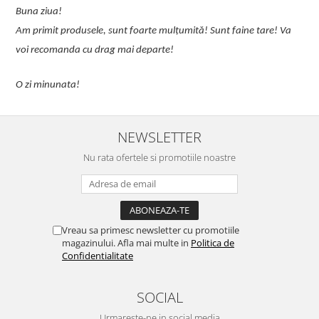
u
Buna ziua!
p
Am primit produsele, sunt foarte mulțumită! Sunt faine tare! Va
C
voi recomanda cu drag mai departe!
O zi minunata!
NEWSLETTER
Nu rata ofertele si promotiile noastre
Vreau sa primesc newsletter cu promotiile
magazinului. Afla mai multe in
Politica de
Confidentialitate
SOCIAL
Urmareste-ne in social media