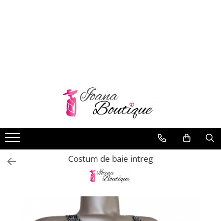
LENJERIE INTIMA
Lenjerie sexy
Barbati
Boxeri brazilieni
Bustiere
Chiloti brazilieni
Chiloti clasici
Chiloti tanga
Costum de baie intreg
Compleuri & body-uri
Costume de baie
Halate pareo
Maiouri dama