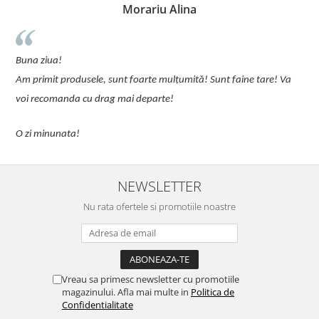
Morariu Alina
u
Buna ziua!
p
Am primit produsele, sunt foarte mulțumită! Sunt faine tare! Va
C
voi recomanda cu drag mai departe!
O zi minunata!
NEWSLETTER
Nu rata ofertele si promotiile noastre
Vreau sa primesc newsletter cu promotiile
magazinului. Afla mai multe in
Politica de
Confidentialitate