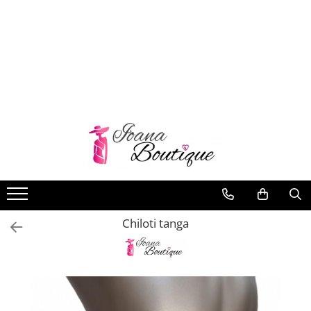
LENJERIE INTIMA
Lenjerie sexy
Barbati
Boxeri brazilieni
Bustiere
Chiloti brazilieni
Chiloti clasici
Chiloti tanga
Chiloti tanga
Compleuri & body-uri
Costume de baie
Halate pareo
Maiouri dama