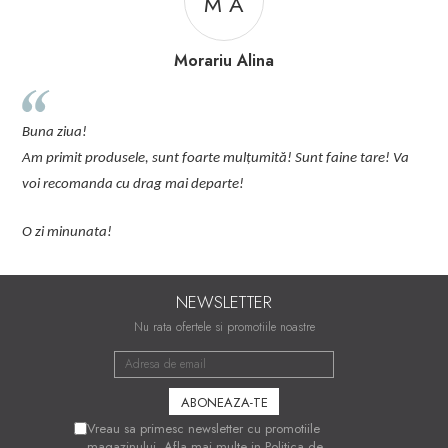
M A
Morariu Alina
p
Buna ziua!
p
Am primit produsele, sunt foarte mulțumită! Sunt faine tare! Va
C
voi recomanda cu drag mai departe!
O zi minunata!
NEWSLETTER
Nu rata ofertele si promotiile noastre
Vreau sa primesc newsletter cu promotiile
magazinului. Afla mai multe in
Politica de