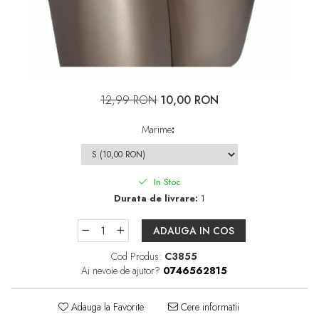
12,99 RON
10,00 RON
Marime
:
In Stoc
Durata de livrare:
1
ADAUGA IN COS
Cod Produs:
C3855
Ai nevoie de ajutor?
0746562815
Adauga la Favorite
Cere informatii