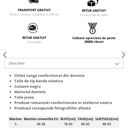
TRANSPORT GRATUIT
RETUR GRATUIT
Pentru comenzi incepand cu 249 lei
14 zile timp de retur
RETUR GRATUIT
Calitate apreciata de peste
30000 clienti
In EasyBox
Descriere
Chilot tanga confectionat din dantela
Talie de tip banda elastica
Culoare negru
Material dantela
Talie joasa
Produse romanesti confectionate in atelierul nostru
Produsul corespunde fotografiilor afisate