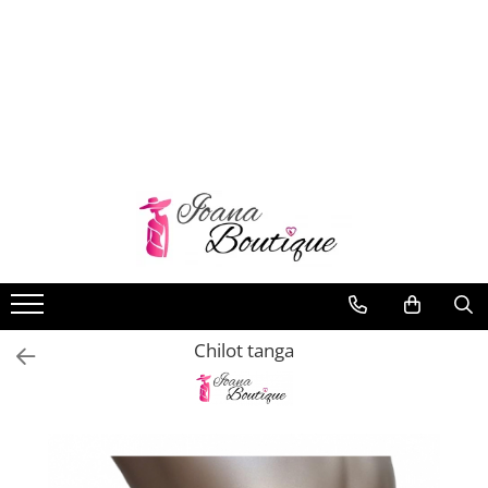
LENJERIE INTIMA
Lenjerie sexy
Barbati
Boxeri brazilieni
Bustiere
Chiloti brazilieni
Chiloti clasici
Chiloti tanga
Chilot tanga
Compleuri & body-uri
Costume de baie
Halate pareo
Maiouri dama