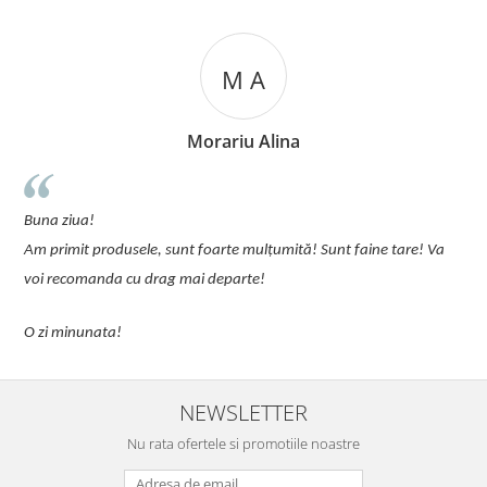
M A
Morariu Alina
u
Buna ziua!
p
Am primit produsele, sunt foarte mulțumită! Sunt faine tare! Va
C
voi recomanda cu drag mai departe!
O zi minunata!
NEWSLETTER
Nu rata ofertele si promotiile noastre