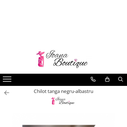
LENJERIE INTIMA
Lenjerie sexy
Barbati
Boxeri brazilieni
Bustiere
Chiloti brazilieni
Chiloti clasici
Chiloti tanga
Chilot tanga negru-albastru
Compleuri & body-uri
Costume de baie
Halate pareo
Maiouri dama