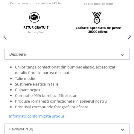
Pentru comenzi incepand cu 249 lei
14 zile timp de retur
RETUR GRATUIT
Calitate apreciata de peste
30000 clienti
In EasyBox
Descriere
Chilot tanga confectionat din bumbac elastic, accesorizat
detaliu floral in partea din spate
Talie medie
Sustinere elastica in talie
Culoare negru
Compotie 95% bumbac, 5% elastan
Produse romanesti confectionate in atelierul nostru
Produsul corespunde fotografiilor afisate
Informatii conformitate produs
Review-uri
(0)