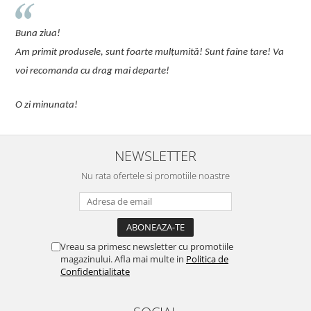
u
Buna ziua!
p
Am primit produsele, sunt foarte mulțumită! Sunt faine tare! Va
C
voi recomanda cu drag mai departe!
O zi minunata!
NEWSLETTER
Nu rata ofertele si promotiile noastre
Vreau sa primesc newsletter cu promotiile
magazinului. Afla mai multe in
Politica de
Confidentialitate