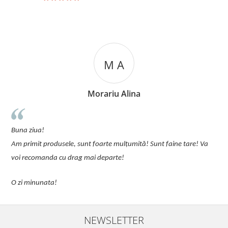
M A
Morariu Alina
u
Buna ziua!
p
Am primit produsele, sunt foarte mulțumită! Sunt faine tare! Va
C
voi recomanda cu drag mai departe!
O zi minunata!
NEWSLETTER