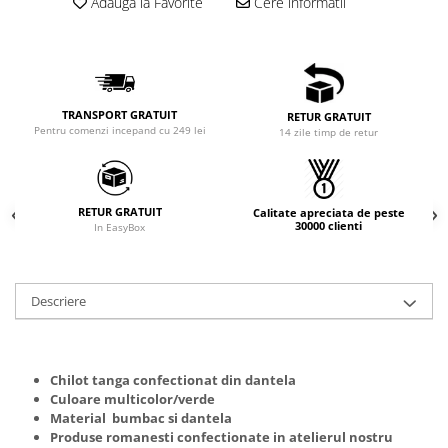
Adauga la Favorite
Cere informatii
TRANSPORT GRATUIT
RETUR GRATUIT
Pentru comenzi incepand cu 249 lei
14 zile timp de retur
RETUR GRATUIT
Calitate apreciata de peste
30000 clienti
In EasyBox
Descriere
Chilot tanga confectionat din dantela
Culoare multicolor/verde
Material bumbac si dantela
Produse romanesti confectionate in atelierul nostru