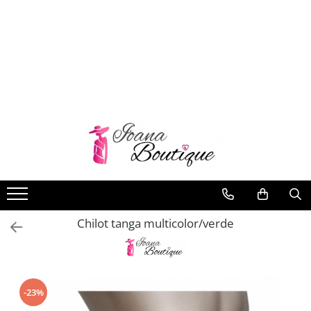
LENJERIE INTIMA
Lenjerie sexy
Barbati
Boxeri brazilieni
Bustiere
Chiloti brazilieni
Chiloti clasici
Chiloti tanga
Chilot tanga multicolor/verde
Compleuri & body-uri
Costume de baie
Halate pareo
Maiouri dama
-23%