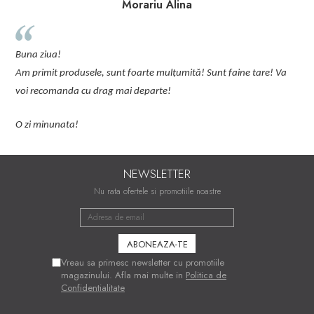
Morariu Alina
p
Buna ziua!
p
Am primit produsele, sunt foarte mulțumită! Sunt faine tare! Va
C
voi recomanda cu drag mai departe!
O zi minunata!
NEWSLETTER
Nu rata ofertele si promotiile noastre
Vreau sa primesc newsletter cu promotiile
magazinului. Afla mai multe in
Politica de
Confidentialitate