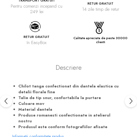
TRANSPORT GRATUIT
RETUR GRATUIT
Pentru comenzi incepand cu
14 zile timp de retur
249 lei
RETUR GRATUIT
Calitate apreciata de peste 30000
In EasyBox
clienti
Descriere
Chilot tanga confectionat din dantela elastica cu
detalii florale fine
Talie de tip snur, confortabila la purtare
Culoare mov
Material dantela
Produse romanesti confectionate in atelierul
nostru
Produsul este conform fotografiilor afisate
Informatii conformitate produs