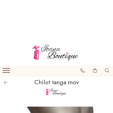
LENJERIE INTIMA
Lenjerie sexy
Barbati
Boxeri brazilieni
Bustiere
Chiloti brazilieni
Chiloti clasici
Chilot tanga mov
Chiloti tanga
Compleuri & body-uri
Costume de baie
Halate pareo