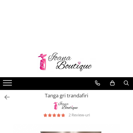
LENJERIE INTIMA
Lenjerie sexy
Barbati
Boxeri brazilieni
Bustiere
Chiloti brazilieni
Chiloti clasici
Chiloti tanga
Tanga gri trandafiri
Compleuri & body-uri
Costume de baie
Halate pareo
2 Review-uri
Maiouri dama