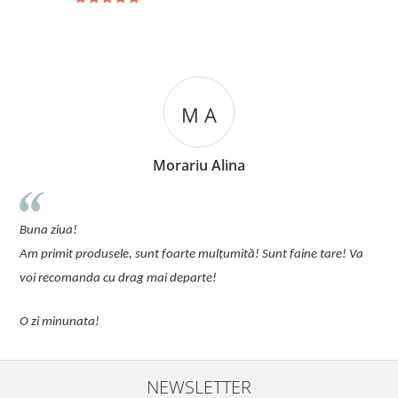
M A
Morariu Alina
u
Buna ziua!
p
Am primit produsele, sunt foarte mulțumită! Sunt faine tare! Va
C
voi recomanda cu drag mai departe!
O zi minunata!
NEWSLETTER