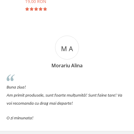
19,00 RON
M A
Morariu Alina
u
Buna ziua!
p
Am primit produsele, sunt foarte mulțumită! Sunt faine tare! Va
C
voi recomanda cu drag mai departe!
O zi minunata!