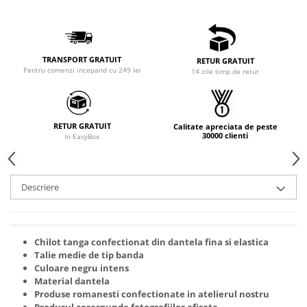
TRANSPORT GRATUIT
RETUR GRATUIT
Pentru comenzi incepand cu 249 lei
14 zile timp de retur
RETUR GRATUIT
Calitate apreciata de peste
30000 clienti
In EasyBox
Descriere
Chilot tanga confectionat din dantela fina si elastica
Talie medie de tip banda
Culoare negru intens
Material dantela
Produse romanesti confectionate in atelierul nostru
Produsul corespunde fotografiilor afisate