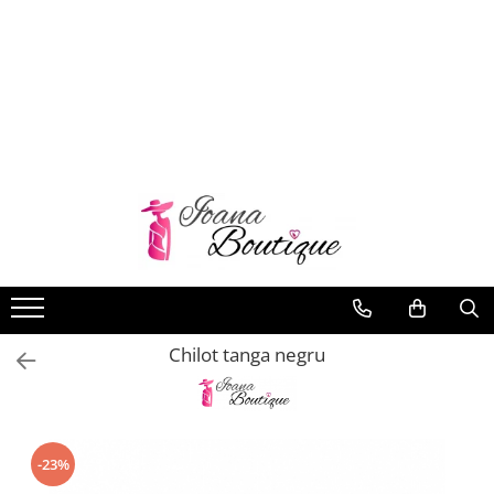
LENJERIE INTIMA
Lenjerie sexy
Barbati
Boxeri brazilieni
Bustiere
Chiloti brazilieni
Chiloti clasici
Chiloti tanga
Chilot tanga negru
Compleuri & body-uri
Costume de baie
Halate pareo
Maiouri dama
-23%