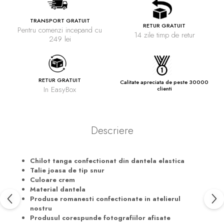
TRANSPORT GRATUIT
RETUR GRATUIT
Pentru comenzi incepand cu
14 zile timp de retur
249 lei
RETUR GRATUIT
Calitate apreciata de peste 30000
In EasyBox
clienti
Descriere
Chilot tanga confectionat din dantela elastica
Talie joasa de tip snur
Culoare crem
Material dantela
Produse romanesti confectionate in atelierul
nostru
Produsul corespunde fotografiilor afisate