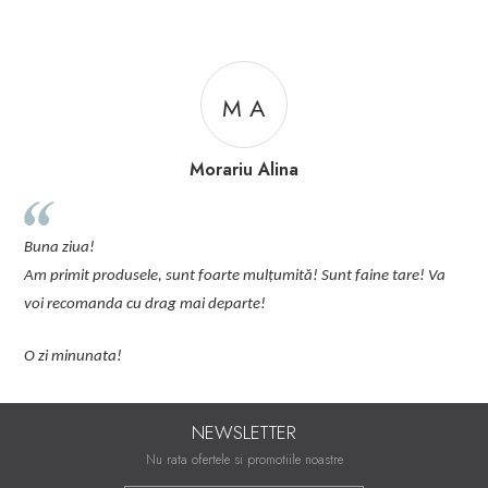
M A
Morariu Alina
R
plus de
una ziua!
pijamal
m primit produsele, sunt foarte mulțumită! Sunt faine tare! Va
Comand
oi recomanda cu drag mai departe!
 zi minunata!
NEWSLETTER
Nu rata ofertele si promotiile noastre