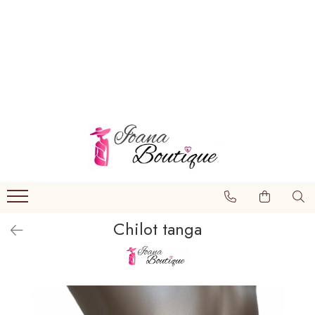
LENJERIE INTIMA
Lenjerie sexy
Barbati
Boxeri brazilieni
Bustiere
Chiloti brazilieni
Chiloti clasici
Chilot tanga
Chiloti tanga
Compleuri & body-uri
Costume de baie
Halate pareo