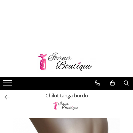
LENJERIE INTIMA
Lenjerie sexy
Barbati
Boxeri brazilieni
Bustiere
Chiloti brazilieni
Chiloti clasici
Chiloti tanga
Chilot tanga bordo
Compleuri & body-uri
Costume de baie
Halate pareo
Maiouri dama