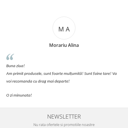
M A
Morariu Alina
u
Buna ziua!
p
Am primit produsele, sunt foarte mulțumită! Sunt faine tare! Va
C
voi recomanda cu drag mai departe!
O zi minunata!
NEWSLETTER
Nu rata ofertele si promotiile noastre