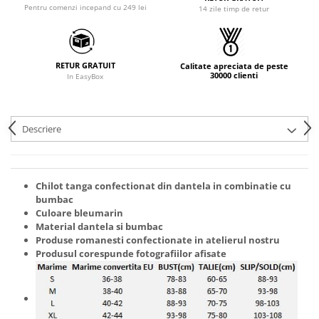
Pentru comenzi incepand cu 249 lei
14 zile timp de retur
RETUR GRATUIT
Calitate apreciata de peste
30000 clienti
In EasyBox
Descriere
Chilot tanga confectionat din dantela in combinatie cu
bumbac
Culoare bleumarin
Material dantela si bumbac
Produse romanesti confectionate in atelierul nostru
Produsul corespunde fotografiilor afisate