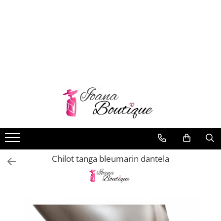
LENJERIE INTIMA
Lenjerie sexy
Barbati
Boxeri brazilieni
Bustiere
Chiloti brazilieni
Chiloti clasici
Chiloti tanga
Chilot tanga bleumarin dantela
Compleuri & body-uri
Costume de baie
Halate pareo
Maiouri dama