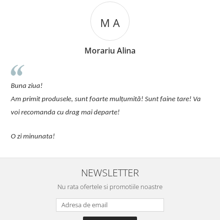
M A
Morariu Alina
u
Buna ziua!
p
Am primit produsele, sunt foarte mulțumită! Sunt faine tare! Va
C
voi recomanda cu drag mai departe!
O zi minunata!
NEWSLETTER
Nu rata ofertele si promotiile noastre