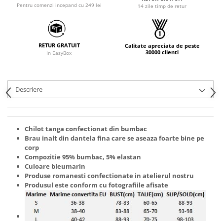
Pentru comenzi incepand cu 249 lei
14 zile timp de retur
RETUR GRATUIT
Calitate apreciata de peste
30000 clienti
In EasyBox
Descriere
Chilot tanga confectionat din bumbac
Brau inalt din dantela fina care se aseaza foarte bine pe
corp
Compozitie 95% bumbac, 5% elastan
Culoare bleumarin
Produse romanesti confectionate in atelierul nostru
Produsul este conform cu fotografiile afisate