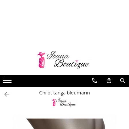
LENJERIE INTIMA
Lenjerie sexy
Barbati
Boxeri brazilieni
Bustiere
Chiloti brazilieni
Chiloti clasici
Chiloti tanga
Chilot tanga bleumarin
Compleuri & body-uri
Costume de baie
Halate pareo
Maiouri dama