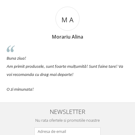
M A
Morariu Alina
u
Buna ziua!
p
Am primit produsele, sunt foarte mulțumită! Sunt faine tare! Va
C
voi recomanda cu drag mai departe!
O zi minunata!
NEWSLETTER
Nu rata ofertele si promotiile noastre