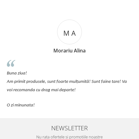
M A
Morariu Alina
u
Buna ziua!
p
Am primit produsele, sunt foarte mulțumită! Sunt faine tare! Va
C
voi recomanda cu drag mai departe!
O zi minunata!
NEWSLETTER
Nu rata ofertele si promotiile noastre