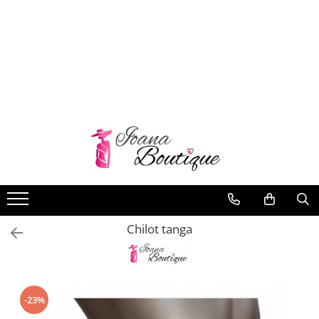
LENJERIE INTIMA
Lenjerie sexy
Barbati
Boxeri brazilieni
Bustiere
Chiloti brazilieni
Chiloti clasici
Chiloti tanga
Chilot tanga
Compleuri & body-uri
Costume de baie
Halate pareo
Maiouri dama
-23%