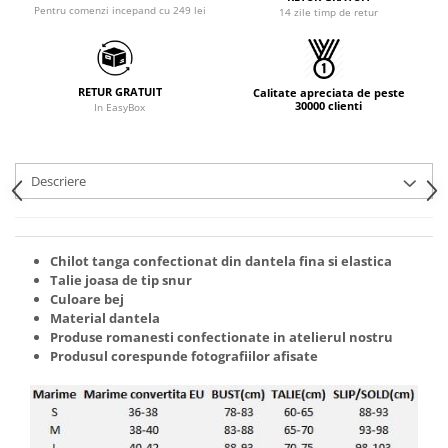
Pentru comenzi incepand cu 249 lei
14 zile timp de retur
RETUR GRATUIT
Calitate apreciata de peste
30000 clienti
In EasyBox
Descriere
Chilot tanga confectionat din dantela fina si elastica
Talie joasa de tip snur
Culoare bej
Material dantela
Produse romanesti confectionate in atelierul nostru
Produsul corespunde fotografiilor afisate