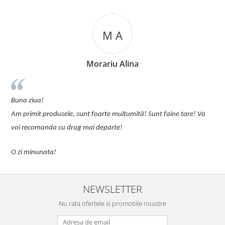
M A
Morariu Alina
u
Buna ziua!
p
Am primit produsele, sunt foarte mulțumită! Sunt faine tare! Va
C
voi recomanda cu drag mai departe!
O zi minunata!
NEWSLETTER
Nu rata ofertele si promotiile noastre