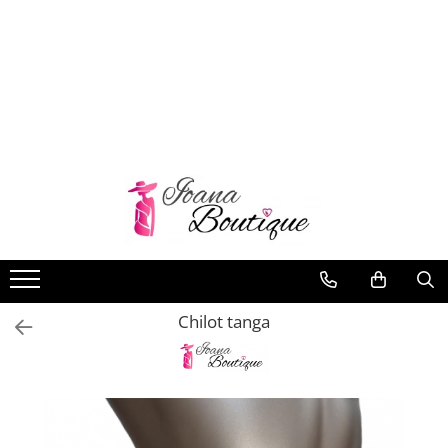
LENJERIE INTIMA
Lenjerie sexy
Barbati
Boxeri brazilieni
Bustiere
Chiloti brazilieni
Chiloti clasici
Chiloti tanga
Chilot tanga
Compleuri & body-uri
Costume de baie
Halate pareo
Maiouri dama