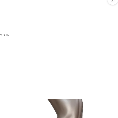
eview.