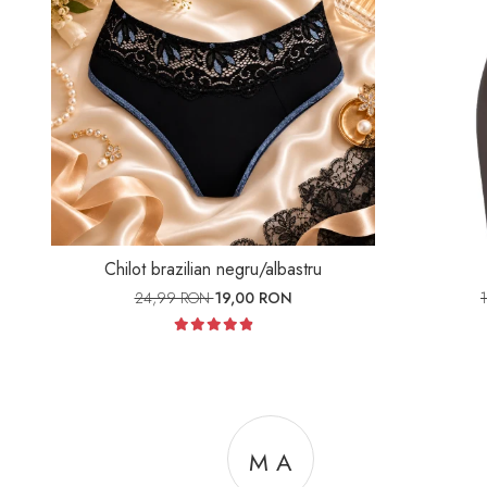
Chilot brazilian negru/albastru
24,99 RON
19,00 RON
M A