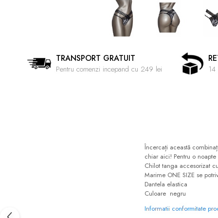
TRANSPORT GRATUIT
RE
Pentru comenzi incepand cu 249 lei
14 
Încercați această combinați
chiar aici! Pentru o noapte 
Chilot tanga accesorizat cu
Marime ONE SIZE se potriv
Dantela elastica
Culoare negru
Informatii conformitate pr