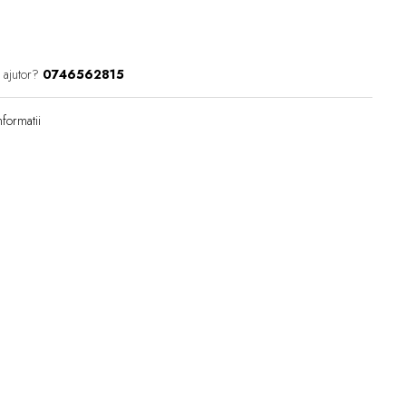
 ajutor?
0746562815
formatii