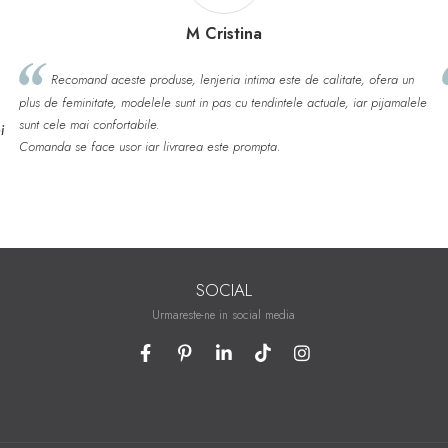
M Cristina
Recomand aceste produse, lenjeria intima este de calitate, ofera un
Cal
 de feminitate, modelele sunt in pas cu tendintele actuale, iar pijamalele
 cele mai confortabile.
nda se face usor iar livrarea este prompta.
SOCIAL
Urmareste-ne in social media