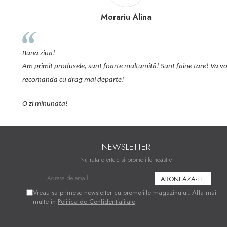
Morariu Alina
plus
Buna ziua!
sunt
Am primit produsele, sunt foarte mulțumită! Sunt faine tare! Va voi
Coma
recomanda cu drag mai departe!
O zi minunata!
NEWSLETTER
Nu rata ofertele si promotiile noastre
Vreau sa primesc newsletter cu promotiile magazinului. Afla mai
multe in
Politica de Confidentialitate