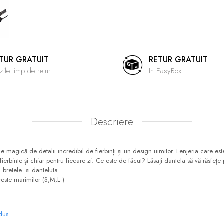
TUR GRATUIT
RETUR GRATUIT
zile timp de retur
In EasyBox
Descriere
e magică de detalii incredibil de fierbinți și un design uimitor. Lenjeria care est
fierbinte și chiar pentru fiecare zi. Ce este de făcut? Lăsați dantela să vă răsfețe 
 bretele si danteluta
este marimilor (S,M,L )
odus