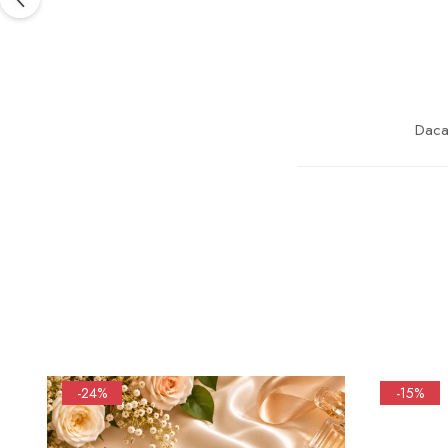
Daca 
-24%
-15%