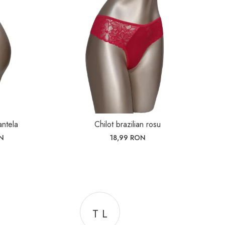
antela
Chilot brazilian rosu
N
18,99 RON
T L