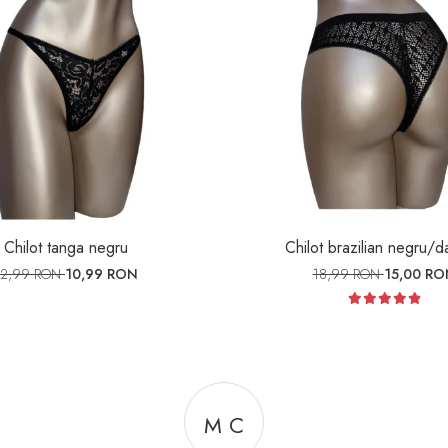
Chilot tanga negru
Chilot brazilian negru/d
12,99 RON
10,99 RON
18,99 RON
15,00 RO
M C