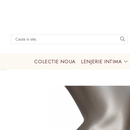
LENJERIE INTIMA
Lenjerie sexy
Barbati
Boxeri brazilieni
COLECTIE NOUA
LENJERIE INTIMA
Bustiere
Chiloti brazilieni
Chiloti clasici
Chiloti tanga
Compleuri & body-uri
Costume de baie
Halate pareo