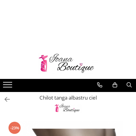
LENJERIE INTIMA
Lenjerie sexy
Barbati
Boxeri brazilieni
Bustiere
Chiloti brazilieni
Chiloti clasici
Chiloti tanga
Chilot tanga albastru ciel
Compleuri & body-uri
Costume de baie
Halate pareo
Maiouri dama
-23%