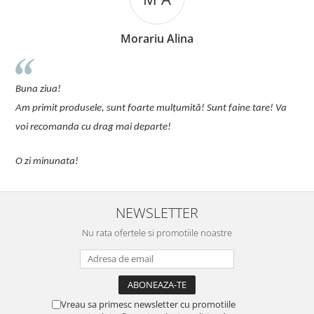
Morariu Alina
u
Buna ziua!
p
Am primit produsele, sunt foarte mulțumită! Sunt faine tare! Va
C
voi recomanda cu drag mai departe!
O zi minunata!
NEWSLETTER
Nu rata ofertele si promotiile noastre
Vreau sa primesc newsletter cu promotiile