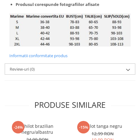
Produsul corespunde fotografiilor afisate
Informatii conformitate produs
Review-uri
(0)
PRODUSE SIMILARE
Chilot brazilian
Chilot tanga negru
-24%
-15%
negru/albastru
12,99 RON
24,99 RON
10,99 RON