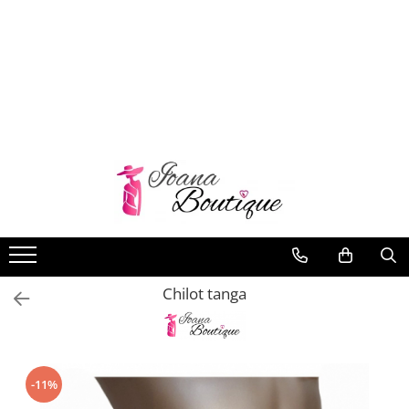
LENJERIE INTIMA
Lenjerie sexy
Barbati
Boxeri brazilieni
Bustiere
Chiloti brazilieni
Chiloti clasici
Chiloti tanga
Chilot tanga
Compleuri & body-uri
Costume de baie
Halate pareo
Maiouri dama
-11%