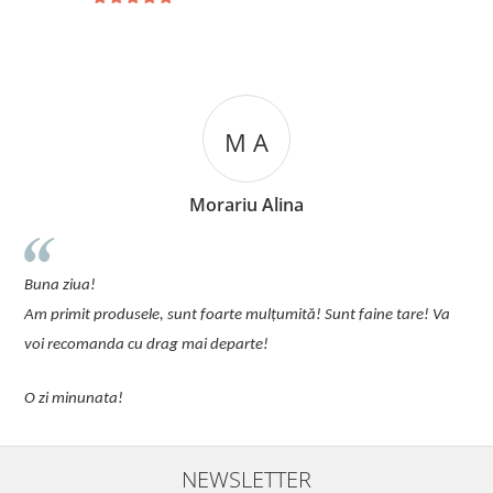
M A
Morariu Alina
un p
Buna ziua!
pija
Am primit produsele, sunt foarte mulțumită! Sunt faine tare! Va
Coma
voi recomanda cu drag mai departe!
O zi minunata!
NEWSLETTER