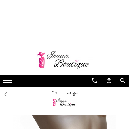
LENJERIE INTIMA
Lenjerie sexy
Barbati
Boxeri brazilieni
Bustiere
Chiloti brazilieni
Chiloti clasici
Chiloti tanga
Chilot tanga
Compleuri & body-uri
Costume de baie
Halate pareo
Maiouri dama