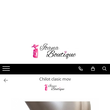
LENJERIE INTIMA
Lenjerie sexy
Barbati
Boxeri brazilieni
Bustiere
Chiloti brazilieni
Chiloti clasici
Chiloti tanga
Chilot clasic mov
Compleuri & body-uri
Costume de baie
Halate pareo
Maiouri dama