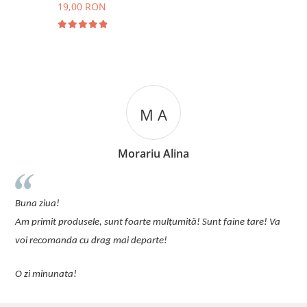
19,00 RON
M A
Morariu Alina
u
Buna ziua!
p
Am primit produsele, sunt foarte mulțumită! Sunt faine tare! Va
C
voi recomanda cu drag mai departe!
O zi minunata!