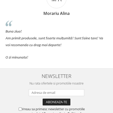
Morariu Alina
u
Buna ziua!
p
Am primit produsele, sunt foarte mulțumită! Sunt faine tare! Va
C
voi recomanda cu drag mai departe!
O zi minunata!
NEWSLETTER
Nu rata ofertele si promotiile noastre
Vreau sa primesc newsletter cu promotiile