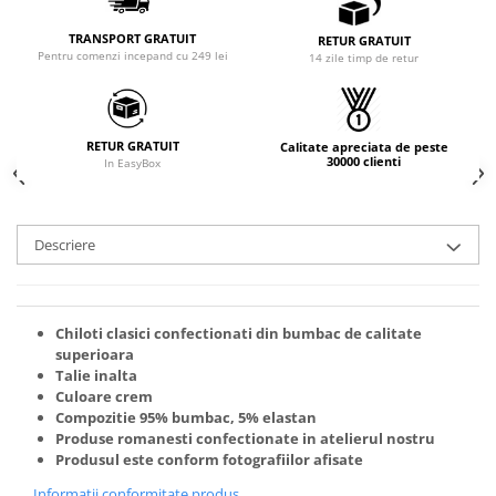
TRANSPORT GRATUIT
RETUR GRATUIT
Pentru comenzi incepand cu 249 lei
14 zile timp de retur
RETUR GRATUIT
Calitate apreciata de peste
30000 clienti
In EasyBox
Descriere
Chiloti clasici confectionati din bumbac de calitate
superioara
Talie inalta
Culoare crem
Compozitie 95% bumbac, 5% elastan
Produse romanesti confectionate in atelierul nostru
Produsul este conform fotografiilor afisate
Informatii conformitate produs