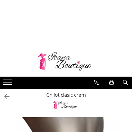
LENJERIE INTIMA
Lenjerie sexy
Barbati
Boxeri brazilieni
Bustiere
Chiloti brazilieni
Chiloti clasici
Chiloti tanga
Chilot clasic crem
Compleuri & body-uri
Costume de baie
Halate pareo
Maiouri dama