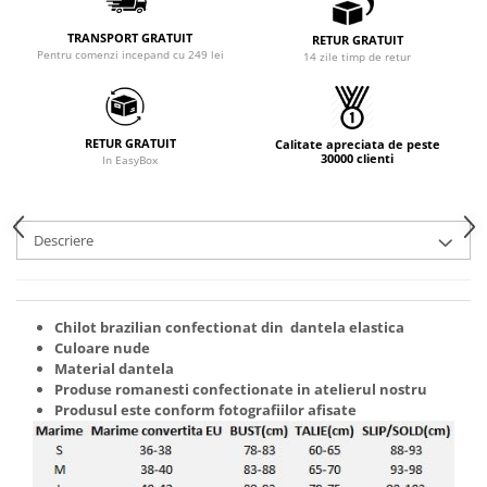
TRANSPORT GRATUIT
RETUR GRATUIT
Pentru comenzi incepand cu 249 lei
14 zile timp de retur
RETUR GRATUIT
Calitate apreciata de peste
30000 clienti
In EasyBox
Descriere
Chilot brazilian confectionat din dantela elastica
Culoare nude
Material dantela
Produse romanesti confectionate in atelierul nostru
Produsul este conform fotografiilor afisate