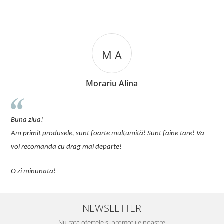
M A
Morariu Alina
u
Buna ziua!
p
Am primit produsele, sunt foarte mulțumită! Sunt faine tare! Va
C
voi recomanda cu drag mai departe!
O zi minunata!
NEWSLETTER
Nu rata ofertele si promotiile noastre