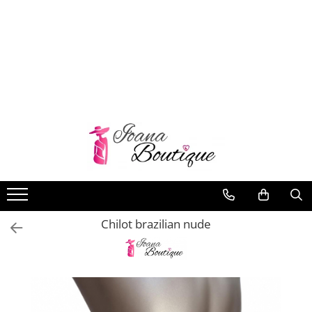
LENJERIE INTIMA
Lenjerie sexy
Barbati
Boxeri brazilieni
Bustiere
Chiloti brazilieni
Chiloti clasici
Chiloti tanga
Chilot brazilian nude
Compleuri & body-uri
Costume de baie
Halate pareo
Maiouri dama