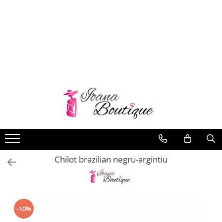
LENJERIE INTIMA
Lenjerie sexy
Barbati
Boxeri brazilieni
Bustiere
Chiloti brazilieni
Chiloti clasici
Chiloti tanga
Chilot brazilian negru-argintiu
Compleuri & body-uri
Costume de baie
Halate pareo
Maiouri dama
-10%