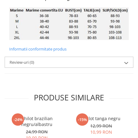
Informatii conformitate produs
Review-uri
(0)
PRODUSE SIMILARE
Chilot brazilian
Chilot tanga negru
-24%
-15%
negru/albastru
12,99 RON
24,99 RON
10,99 RON
19,00 RON