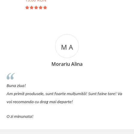
M A
Morariu Alina
u
Buna ziua!
p
Am primit produsele, sunt foarte mulțumită! Sunt faine tare! Va
C
voi recomanda cu drag mai departe!
O zi minunata!