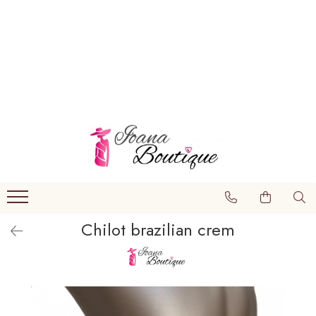
LENJERIE INTIMA
Lenjerie sexy
Barbati
Boxeri brazilieni
Bustiere
Chiloti brazilieni
Chiloti clasici
Chilot brazilian crem
Chiloti tanga
Compleuri & body-uri
Costume de baie
Halate pareo