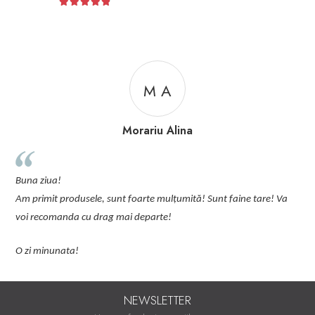
M A
Morariu Alina
p
Buna ziua!
p
Am primit produsele, sunt foarte mulțumită! Sunt faine tare! Va
C
voi recomanda cu drag mai departe!
O zi minunata!
NEWSLETTER