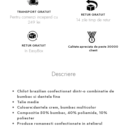
TRANSPORT GRATUIT
RETUR GRATUIT
Pentru comenzi incepand cu
14 zile timp de retur
249 lei
RETUR GRATUIT
Calitate apreciata de peste 30000
In EasyBox
clienti
Descriere
Chilot brazilian confectionat dintr-o combinatie de
bumbac si dantela fina
Talie medie
Culoare:dantela crem, bumbac multicolor
Compozitie 50% bumbac, 40% poliamida, 10%
poliester
Produse romanesti confectionate in atelierul