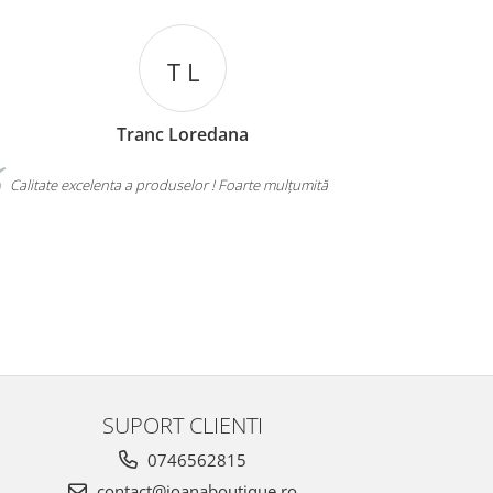
T L
Tranc Loredana
Bucur
xcelenta a produselor ! Foarte mulțumită
RECOMAND CU DRAG
ȘI DE PREȚ ȘI DE CALITA
MULȚUMESC!
SUPORT CLIENTI
0746562815
contact@ioanaboutique.ro