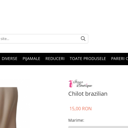
DIVERSE
PIJAMALE
REDUCERI
TOATE PRODUSELE
PARERI C
Chilot brazilian
15,00 RON
Marime
: