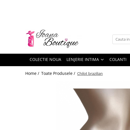
LENJERIE INTIMA
Lenjerie sexy
Barbati
Boxeri brazilieni
Bustiere
COLECTIE NOUA
LENJERIE INTIMA
COLANTI
Chiloti brazilieni
Home /
Toate Produsele /
Chilot brazilian
Chiloti clasici
Chiloti tanga
Compleuri & body-uri
Costume de baie
Halate pareo
Maiouri dama