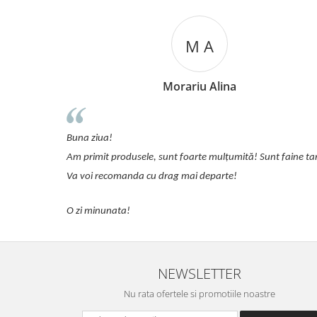
M A
Morariu Alina
ofera
Buna ziua!
actua
Am primit produsele, sunt foarte mulțumită! Sunt faine tare!
Coman
Va voi recomanda cu drag mai departe!
O zi minunata!
NEWSLETTER
Nu rata ofertele si promotiile noastre