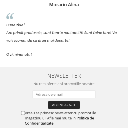
Morariu Alina
u
Buna ziua!
p
Am primit produsele, sunt foarte mulțumită! Sunt faine tare! Va
C
voi recomanda cu drag mai departe!
O zi minunata!
NEWSLETTER
Nu rata ofertele si promotiile noastre
Vreau sa primesc newsletter cu promotiile
magazinului. Afla mai multe in
Politica de
Confidentialitate