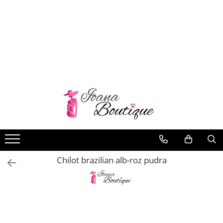
LENJERIE INTIMA
Lenjerie sexy
Barbati
Boxeri brazilieni
Bustiere
Chiloti brazilieni
Chiloti clasici
Chiloti tanga
Chilot brazilian alb-roz pudra
Compleuri & body-uri
Costume de baie
Halate pareo
Maiouri dama