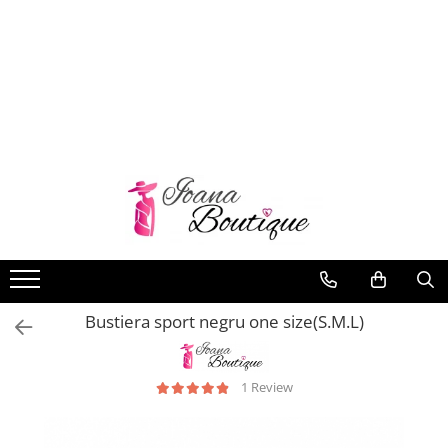
LENJERIE INTIMA
Lenjerie sexy
Barbati
Boxeri brazilieni
Bustiere
Chiloti brazilieni
Chiloti clasici
Chiloti tanga
Bustiera sport negru one size(S.M.L)
Compleuri & body-uri
Costume de baie
Halate pareo
1 Review
Maiouri dama