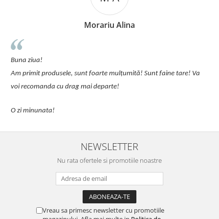
Morariu Alina
u
Buna ziua!
p
Am primit produsele, sunt foarte mulțumită! Sunt faine tare! Va
C
voi recomanda cu drag mai departe!
O zi minunata!
NEWSLETTER
Nu rata ofertele si promotiile noastre
Vreau sa primesc newsletter cu promotiile