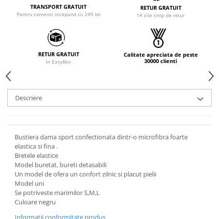
TRANSPORT GRATUIT
RETUR GRATUIT
Pentru comenzi incepand cu 249 lei
14 zile timp de retur
RETUR GRATUIT
Calitate apreciata de peste
30000 clienti
In EasyBox
Descriere
Bustiera dama sport confectionata dintr-o microfibra foarte
elastica si fina .
Bretele elastice
Model buretat, bureti detasabili
Un model de ofera un confort zilnic si placut pielii
Model uni
Se potriveste marimilor S,M,L
Culoare negru
Informatii conformitate produs