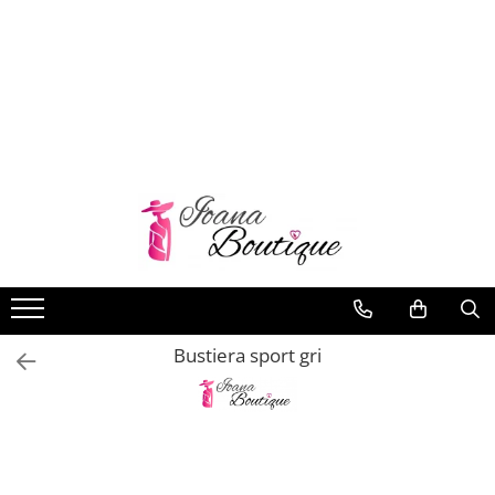
LENJERIE INTIMA
Lenjerie sexy
Barbati
Boxeri brazilieni
Bustiere
Chiloti brazilieni
Chiloti clasici
Chiloti tanga
Bustiera sport gri
Compleuri & body-uri
Costume de baie
Halate pareo
Maiouri dama