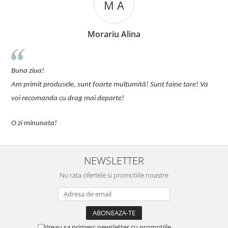
M A
Morariu Alina
u
Buna ziua!
p
Am primit produsele, sunt foarte mulțumită! Sunt faine tare! Va
C
voi recomanda cu drag mai departe!
O zi minunata!
NEWSLETTER
Nu rata ofertele si promotiile noastre
Vreau sa primesc newsletter cu promotiile