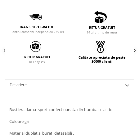
TRANSPORT GRATUIT
RETUR GRATUIT
Pentru comenzi incepand cu 249 lei
14 zile timp de retur
RETUR GRATUIT
Calitate apreciata de peste
30000 clienti
In EasyBox
Descriere
Bustiera dama sport confectioanata din bumbac elastic
Culoare gri
Material dublat si bureti detasabili .