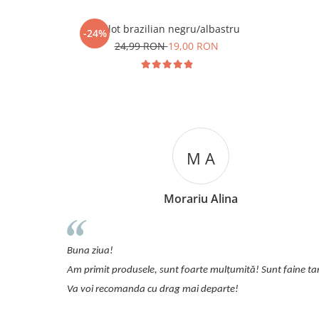
Chilot brazilian negru/albastru
-24%
24,99 RON
19,00 RON
M A
Morariu Alina
detalii.
Buna ziua!
Am primit produsele, sunt foarte mulțumită! Sunt faine ta
Va voi recomanda cu drag mai departe!