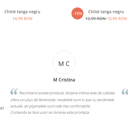
Chilot tanga negru
Chilot tanga negru
-15%
14,99 RON
12,99 RON
10,99 RON
M C
M Cristina
Recomand aceste produse, lenjeria intima este de calitate,
ofera un plus de feminitate, modelele sunt in pas cu tendintele
actuale, iar pijamalele sunt cele mai confortabile.
re!
Comanda se face usor iar livrarea este prompta.