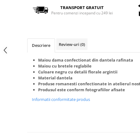
TRANSPORT GRATUIT
Pentru comenzi incepand cu 249 lei
Review-uri
(0)
Descriere
Maiou dama confectionat din dantela rafinata
Maiou cu bretele reglabile
Culoare negru cu detalii florale argintii
Material dantela
Produse romanesti confectionate in atelierul nos
Produsul este conform fotografiilor afisate
Informatii conformitate produs