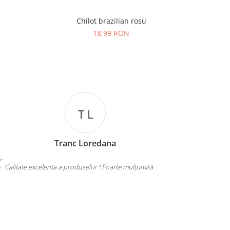
Chilot brazilian rosu
Chilo
-21%
18,99 RON
1
T L
Tranc Loredana
Calitate excelenta a produselor ! Foarte mulțumită
RECOMAN
ȘI DE PREȚ Ș
MULȚUMESC!