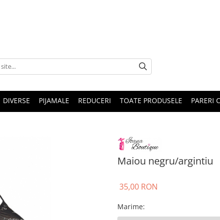
DIVERSE
PIJAMALE
REDUCERI
TOATE PRODUSELE
PARERI C
Maiou negru/argintiu
35,00 RON
Marime
: