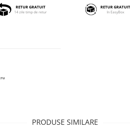
RETUR GRATUIT
RETUR GRATUI
14 zile timp de retur
In EasyBox
tru
PRODUSE SIMILARE