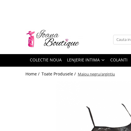
LENJERIE INTIMA
Lenjerie sexy
Barbati
Boxeri brazilieni
Bustiere
COLECTIE NOUA
LENJERIE INTIMA
COLANTI
Chiloti brazilieni
Home /
Toate Produsele /
Maiou negru/argintiu
Chiloti clasici
Chiloti tanga
Compleuri & body-uri
Costume de baie
Halate pareo
Maiouri dama