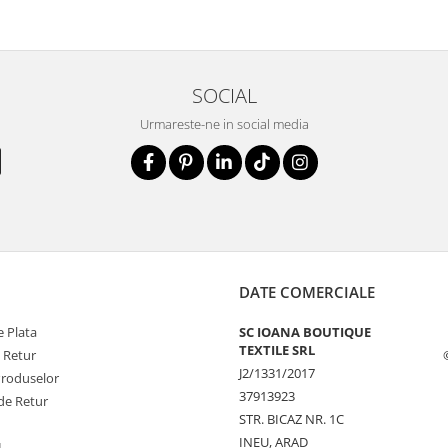
SOCIAL
Urmareste-ne in social media
DATE COMERCIALE
 Plata
SC IOANA BOUTIQUE
TEXTILE SRL
e Retur
J2/1331/2017
Produselor
37913923
de Retur
STR. BICAZ NR. 1C
INEU, ARAD
L