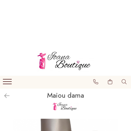
LENJERIE INTIMA
Lenjerie sexy
Barbati
Boxeri brazilieni
Bustiere
Chiloti brazilieni
Chiloti clasici
Maiou dama
Chiloti tanga
Compleuri & body-uri
Costume de baie
Halate pareo