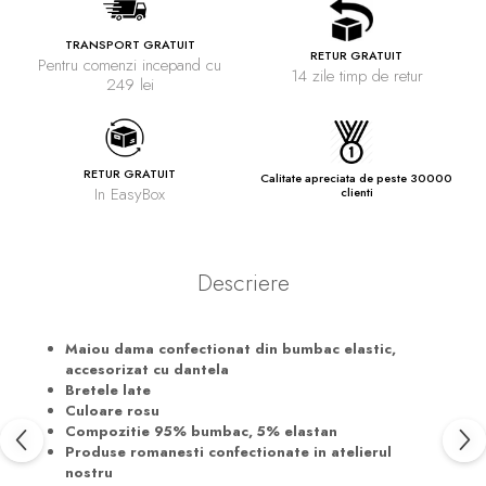
TRANSPORT GRATUIT
RETUR GRATUIT
Pentru comenzi incepand cu
14 zile timp de retur
249 lei
RETUR GRATUIT
Calitate apreciata de peste 30000
In EasyBox
clienti
Descriere
Maiou dama confectionat din bumbac elastic,
accesorizat cu dantela
Bretele late
Culoare rosu
Compozitie 95% bumbac, 5% elastan
Produse romanesti confectionate in atelierul
nostru