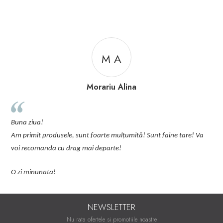
M A
Morariu Alina
p
Buna ziua!
p
Am primit produsele, sunt foarte mulțumită! Sunt faine tare! Va
C
voi recomanda cu drag mai departe!
O zi minunata!
NEWSLETTER
Nu rata ofertele si promotiile noastre